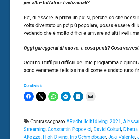
per altre tuffatrici tradizionali?
Be’, di essere la prima un po’ sì, perché so che nessu
volta diventato un po’ più popolare, possa essere di i
vedendo che è molto difficile arrivare ad alti livelli, m
Oggi gareggerai di nuovo: a cosa punti? Cosa vorrest
Oggi ho i tuffi più difficili del mio programma e quindi
sono veramente felicissima di come è andato tutto fi
Condividi:
Contrassegnato
#redbullcliffdiving
,
2021
,
Alessa
Streaming
,
Constantin Popovici
,
David Colturi
,
Diretta
Altezze
,
High Diving
,
Iris Schmidbauer
,
Jaki Valente
,