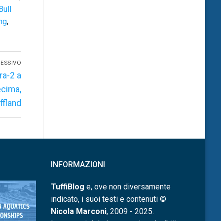
Bull
ng
,
ESSIVO
ra-2 a
ecima,
ffland
INFORMAZIONI
TuffiBlog
e, ove non diversamente
indicato, i suoi testi e contenuti ©
Nicola Marconi
, 2009 - 2025.