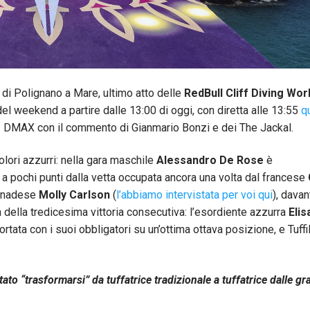
 di Polignano a Mare, ultimo atto delle
RedBull Cliff Diving Wor
i del weekend a partire dalle 13:00 di oggi, con diretta alle 13:55
q
52 DMAX con il commento di Gianmario Bonzi e dei The Jackal.
colori azzurri: nella gara maschile
Alessandro De Rose
è
 pochi punti dalla vetta occupata ancora una volta dal francese
canadese
Molly Carlson
(
l’abbiamo intervistata per voi qui
), davant
ia della tredicesima vittoria consecutiva: l’esordiente azzurra
Elis
portata con i suoi obbligatori su un’ottima ottava posizione, e Tuff
tato “trasformarsi” da tuffatrice tradizionale a tuffatrice dalle gr