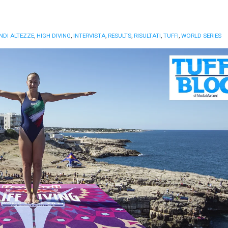
NDI ALTEZZE
,
HIGH DIVING
,
INTERVISTA
,
RESULTS
,
RISULTATI
,
TUFFI
,
WORLD SERIES