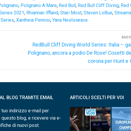
Polignano
,
Polignano A Mare
,
Red Bull
,
Red Bull Cliff Diving
,
Red 
 Series 2021
,
Rhiannan Iffland
,
Stari Most
,
Steven LoBue
,
Streami
 Series
,
Xantheia Pennisi
,
Yana Nestsiarava
SUCC
Articolo
e
RedBull Cliff Diving World Series: Italia – ga
successivo:
Polignano, ancora a podio De Rose! Cosetti d
corona per Hunt e I
I AL BLOG TRAMITE EMAIL
ARTICOLI SCELTI PER VOI
l tuo indirizzo e-mail per
a questo blog, e ricevere via e-
ifiche di nuovi post.