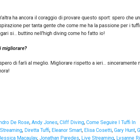
n’altra ha ancora il coraggio di provare questo sport: spero che u
spirazione per tanta gente che come me ha la passione per i tuffi
agari si… buttino nell’high diving come ho fatto io!
i migliorare?
 spero di farli al meglio. Migliorare rispetto a ieri… sinceramente 
nora!
ndro De Rose
,
Andy Jones
,
Cliff Diving
,
Come Seguire I Tuffi In
 Streaming
,
Diretta Tuffi
,
Eleanor Smart
,
Elisa Cosetti
,
Gary Hunt
,
G
Jessica Macaulay
,
Jonathan Paredes
,
Live Streaming
,
Lysanne Ri