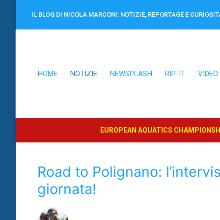
Vai
IL BLOG DI NICOLA MARCONI: NOTIZIE, REPORTAGE E CURIOSIT
al
contenuto
HOME
NOTIZIE
NEWSPLASH
RIP-IT
VIDEO
EUROPEAN AQUATICS CHAMPIONSHI
Road to Polignano: l’intervi
giornata!