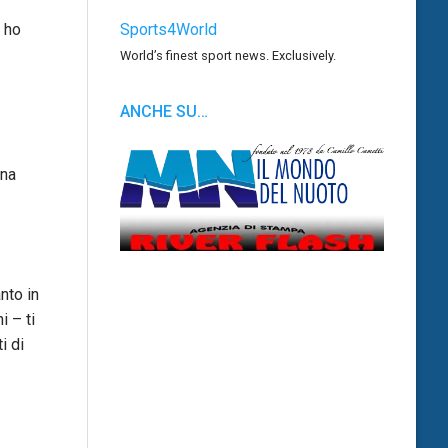
 ho
Sports4World
World’s finest sport news. Exclusively.
ANCHE SU…
una
nto in
i – ti
i di