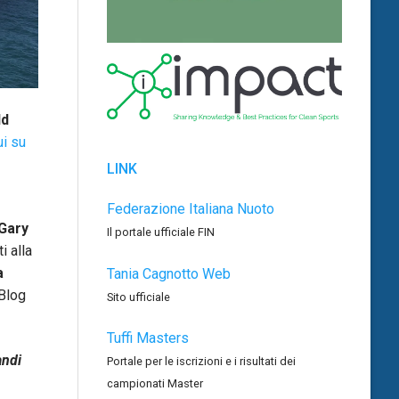
ld
ui su
LINK
Federazione Italiana Nuoto
Gary
Il portale ufficiale FIN
i alla
a
Tania Cagnotto Web
iBlog
Sito ufficiale
Tuffi Masters
andi
Portale per le iscrizioni e i risultati dei
campionati Master