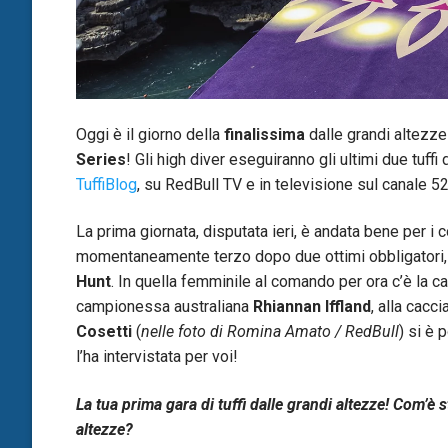
Oggi è il giorno della
finalissima
dalle grandi altezze
Series
! Gli high diver eseguiranno gli ultimi due tuff
TuffiBlog
, su RedBull TV e in televisione sul canale 
La prima giornata, disputata ieri, è andata bene per i 
momentaneamente terzo dopo due ottimi obbligatori, a
Hunt
. In quella femminile al comando per ora c’è la 
campionessa australiana
Rhiannan Iffland
, alla cacc
Cosetti
(
nelle foto di Romina Amato / RedBull
) si è 
l’ha intervistata per voi!
La tua prima gara di tuffi dalle grandi altezze! Com’è s
altezze?