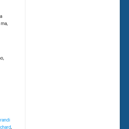
na
 ma,
no,
randi
chard
,