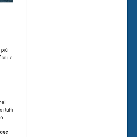
 più
cili, è
nel
i tuffi
o.
ione