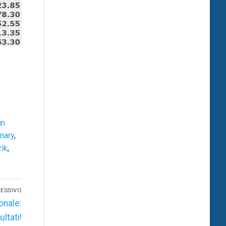
in
nary
,
ik
,
ESSIVO
onale:
ultati!