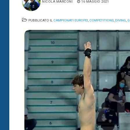
NICOLA MARCONI
16 MAGGIO 2021
PUBBLICATO IL
CAMPIONATI EUROPEI
,
COMPETITIONS
,
DIVING
,
G