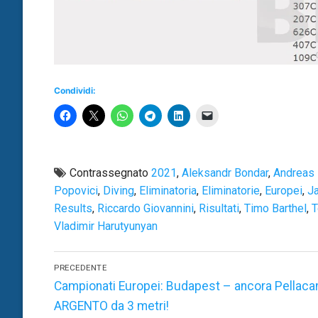
Condividi:
Contrassegnato
2021
,
Aleksandr Bondar
,
Andreas 
Popovici
,
Diving
,
Eliminatoria
,
Eliminatorie
,
Europei
,
J
Results
,
Riccardo Giovannini
,
Risultati
,
Timo Barthel
,
T
Vladimir Harutyunyan
Navigazione
PRECEDENTE
articoli
Articolo
Campionati Europei: Budapest – ancora Pellacan
precedente:
ARGENTO da 3 metri!