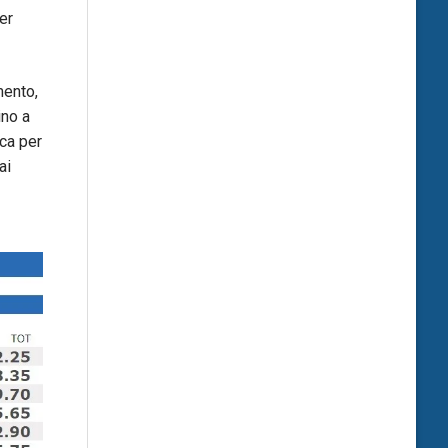
er
mento,
ino a
ica per
ai