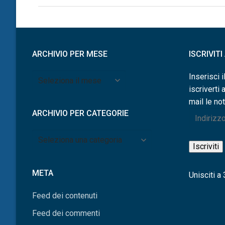
ARCHIVIO PER MESE
ISCRIVIT
Archivio
Inserisci i
per
iscriverti 
mese
mail le not
ARCHIVIO PER CATEGORIE
Indirizzo
e-
Archivio
mail
Iscriviti
per
categorie
META
Unisciti a 3
Feed dei contenuti
Feed dei commenti