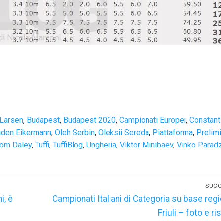
Larsen
,
Budapest
,
Budapest 2020
,
Campionati Europei
,
Constant
aden Eikermann
,
Oleh Serbin
,
Oleksii Sereda
,
Piattaforma
,
Prelimi
om Daley
,
Tuffi
,
TuffiBlog
,
Ungheria
,
Viktor Minibaev
,
Vinko Paradz
SUCC
Articolo
i, è
Campionati Italiani di Categoria su base regi
successivo:
Friuli – foto e ris