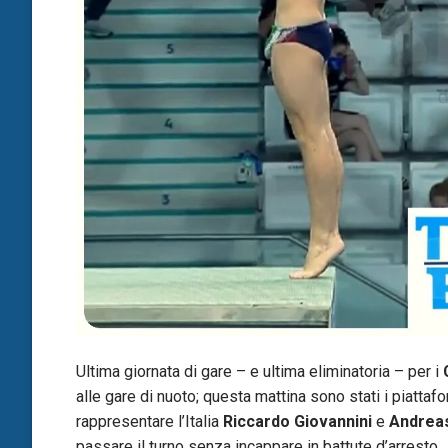
Ultima giornata di gare – e ultima eliminatoria – per i
alle gare di nuoto; questa mattina sono stati i piattafo
rappresentare l’Italia
Riccardo Giovannini
e
Andrea
passare il turno senza incappare in battute d’arresto.