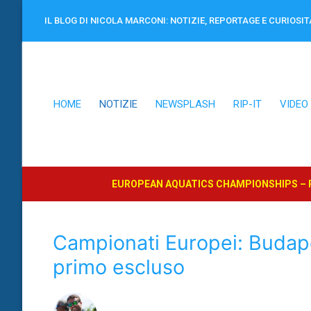
Vai
IL BLOG DI NICOLA MARCONI: NOTIZIE, REPORTAGE E CURIOSIT
al
contenuto
HOME
NOTIZIE
NEWSPLASH
RIP-IT
VIDEO
EUROPEAN AQUATICS CHAMPIONSHIPS – P
Campionati Europei: Budape
primo escluso