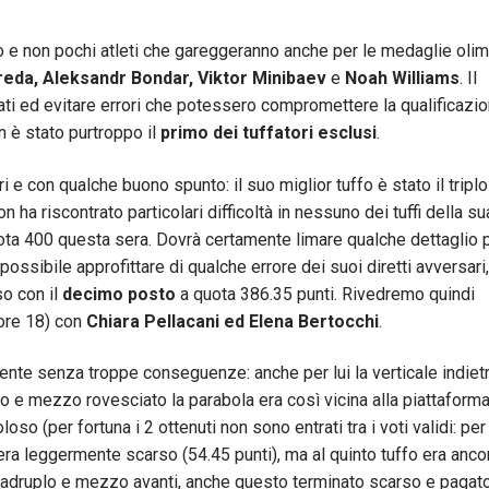
ievo e non pochi atleti che gareggeranno anche per le medaglie oli
reda, Aleksandr Bondar, Viktor Minibaev
e
Noah Williams
. Il
rati ed evitare errori che potessero compromettere la qualificazio
n è stato purtroppo il
primo dei tuffatori esclusi
.
 e con qualche buono spunto: il suo miglior tuffo è stato il triplo
on ha riscontrato particolari difficoltà in nessuno dei tuffi della su
uota 400 questa sera. Dovrà certamente limare qualche dettaglio 
ossibile approfittare di qualche errore dei suoi diretti avversari
so con il
decimo posto
a quota 386.35 punti. Rivedremo quindi
(ore 18) con
Chiara Pellacani ed Elena Bertocchi
.
ente senza troppe conseguenze: anche per lui la verticale indiet
iplo e mezzo rovesciato la parabola era così vicina alla piattaform
so (per fortuna i 2 ottenuti non sono entrati tra i voti validi: per 
 era leggermente scarso (54.45 punti), ma al quinto tuffo era ancor
il quadruplo e mezzo avanti, anche questo terminato scarso e pagat