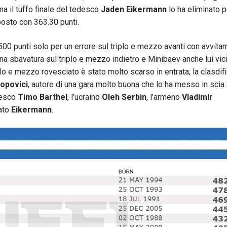
a il tuffo finale del tedesco
Jaden Eikermann
lo ha eliminato p
posto con 363.30 punti.
500 punti solo per un errore sul triplo e mezzo avanti con avvita
a sbavatura sul triplo e mezzo indietro e Minibaev anche lui vic
plo e mezzo rovesciato è stato molto scarso in entrata; la clasdif
opovici
, autore di una gara molto buona che lo ha messo in scia 
edesco
Timo Barthel
, l’ucraino
Oleh Serbin
, l’armeno
Vladimir
tato
Eikermann
.