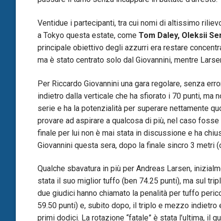
Ventidue i partecipanti, tra cui nomi di altissimo ril
a Tokyo questa estate, come
Tom Daley, Oleksii Se
principale obiettivo degli azzurri era restare concent
ma è stato centrato solo dal Giovannini, mentre Larse
Per Riccardo Giovannini una gara regolare, senza errori
indietro dalla verticale che ha sfiorato i 70 punti, ma n
serie e ha la potenzialità per superare nettamente q
provare ad aspirare a qualcosa di più, nel caso fosse p
finale per lui non è mai stata in discussione e ha chiu
Giovannini questa sera, dopo la finale sincro 3 metri 
Qualche sbavatura in più per Andreas Larsen, inizialm
stata il suo miglior tuffo (ben 74.25 punti), ma sul tr
due giudici hanno chiamato la penalità per tuffo pericolo
59.50 punti) e, subito dopo, il triplo e mezzo indietro
primi dodici. La rotazione “fatale” è stata l’ultima, 