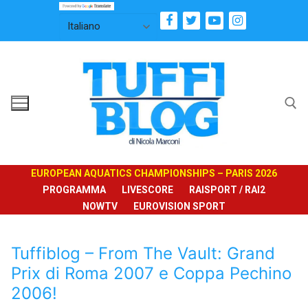
Vai
al
contenuto
Cerca:
EUROPEAN AQUATICS CHAMPIONSHIPS – PARIS 2026
PROGRAMMA
LIVESCORE
RAISPORT / RAI2
NOWTV
EUROVISION SPORT
Tuffiblog – From The Vault: Grand
Prix di Roma 2007 e Coppa Pechino
2006!