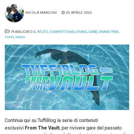
NICOLA MARCONI
25 APRILE 2020
PUBBLICATO IL
ATLETI
,
COMPETITIONS
,
DIVING
,
GARE
,
GRAND PRIX
,
TUFFI
,
VIDEO
Continua qui su TuffiBlog la serie di contenuti
esclusivi
From The Vault
, per rivivere gare del passato