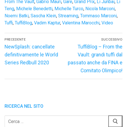
From The Vault
,
Gabrio Mauri
,
Gare
,
Grand Prix
,
Li Junbai
,
Li
Teng
,
Michele Benedetti
,
Michelle Turco
,
Nicola Marconi
,
Noemi Batki
,
Sascha Klein
,
Streaming
,
Tommaso Marconi
,
Tuffi
,
TuffiBlog
,
Vadim Kaptur
,
Valentina Marocchi
,
Video
Navigazione
PRECEDENTE
SUCCESSIVO
articoli
Articolo
Articolo
NewSplash: cancellate
TuffiBlog – From the
precedente:
successivo:
definitivamente le World
Vault: grandi tuffi dal
Series Redbull 2020
passato anche da FINA e
Comitato Olimpico!
RICERCA NEL SITO
Cerca: