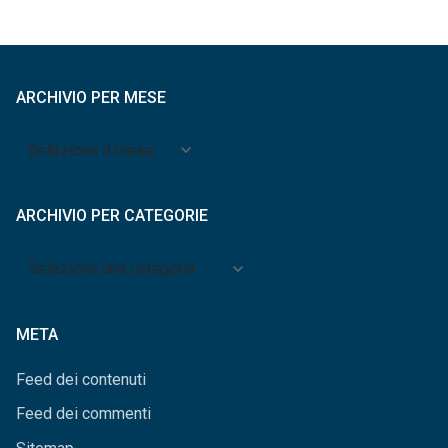
ARCHIVIO PER MESE
Archivio
per
mese
ARCHIVIO PER CATEGORIE
Archivio
per
categorie
META
Feed dei contenuti
Feed dei commenti