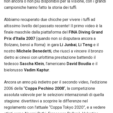
non ancora o non più disponibili per la visione, con i grandi
campioniche hanno fatto la storia dei tuffi.
Abbiamo recuperato due chicche per vivere i tuffi ad
altissimo livello del passato recente! Il primo video è la
finale maschile dalla piattaforma del
FINA Diving Grand
Prix d’Italia 2007
(quando non si disputava ancora a
Bolzano, bensì a Roma): in gara
Li Junbai
,
Li Teng
e il
nostro
Michele Benedetti
, che riuscì a vincere il bronzo
dietro ai cinesi con un’ottima prestazione battendo il
tedesco
Sascha Klein
, l’americano
David Boudia
e il
bielorusso
Vadim Kaptur
.
Ancora un anno più indietro per il secondo video, l’edizione
2006 della “
Coppa Pechino 2008
“, la competizione
assoluta valevole per le selezioni internazionali di quella
stagione: divertitevi a scoprire le differenze nel
regolamento con l’attuale “Coppa Tokyo 2020”, e a vedere