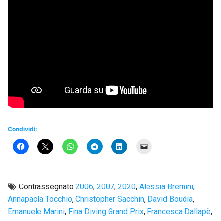
Condividi:
Contrassegnato
2006
,
2007
,
2020
,
Alessia Bremini
,
Annapaola Tocchio
,
Christopher Sacchin
,
David Boudia
,
Emanuele Marini
,
Fina Diving Grand Prix
,
Francesca Dallapè
,