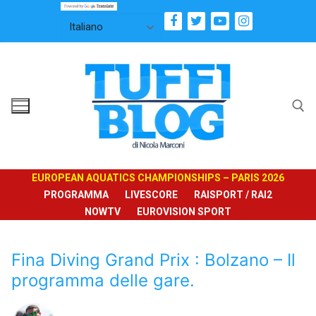
Vai
al
contenuto
Cerca:
EUROPEAN AQUATICS CHAMPIONSHIPS – PARIS 2026
PROGRAMMA
LIVESCORE
RAISPORT / RAI2
NOWTV
EUROVISION SPORT
Fina Diving Grand Prix : Bolzano – Il
programma delle gare.