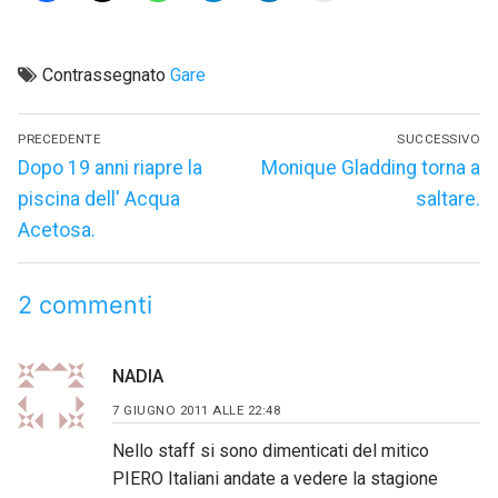
Contrassegnato
Gare
Navigazione
PRECEDENTE
SUCCESSIVO
articoli
Articolo
Articolo
Dopo 19 anni riapre la
Monique Gladding torna a
precedente:
successivo:
piscina dell' Acqua
saltare.
Acetosa.
2 commenti
NADIA
7 GIUGNO 2011 ALLE 22:48
Nello staff si sono dimenticati del mitico
PIERO Italiani andate a vedere la stagione