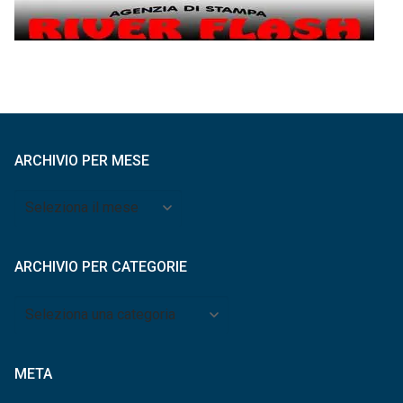
ARCHIVIO PER MESE
Archivio
per
mese
ARCHIVIO PER CATEGORIE
Archivio
per
categorie
META