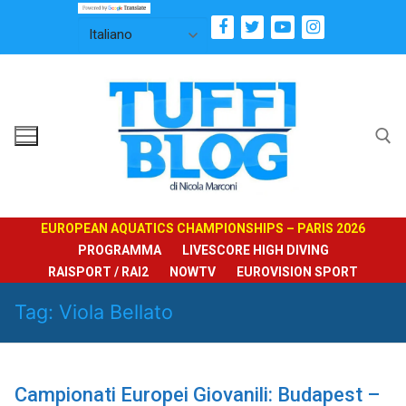
Vai
al
contenuto
Cerca:
EUROPEAN AQUATICS CHAMPIONSHIPS – PARIS 2026
PROGRAMMA
LIVESCORE HIGH DIVING
RAISPORT / RAI2
NOWTV
EUROVISION SPORT
Tag:
Viola Bellato
Campionati Europei Giovanili: Budapest –