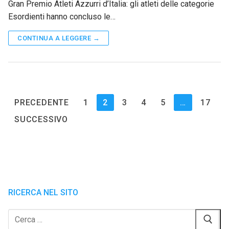
Gran Premio Atleti Azzurri d’Italia: gli atleti delle categorie
Esordienti hanno concluso le…
CONTINUA A LEGGERE →
Paginazione
PRECEDENTE
1
2
3
4
5
…
17
degli
SUCCESSIVO
articoli
RICERCA NEL SITO
Cerca: