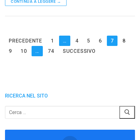
CONTINUA A LEGGERE →
Paginazione
PRECEDENTE
1
…
4
5
6
7
8
degli
9
10
…
74
SUCCESSIVO
articoli
RICERCA NEL SITO
Cerca: