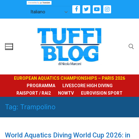
Vai
al
contenuto
Cerca:
EUROPEAN AQUATICS CHAMPIONSHIPS – PARIS 2026
PROGRAMMA
LIVESCORE HIGH DIVING
RAISPORT / RAI2
NOWTV
EUROVISION SPORT
Tag:
Trampolino
World Aquatics Diving World Cup 2026: in