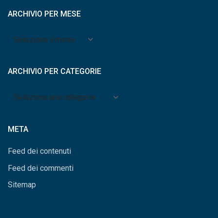
ARCHIVIO PER MESE
Archivio
per
mese
ARCHIVIO PER CATEGORIE
Archivio
per
categorie
META
Feed dei contenuti
Feed dei commenti
Sitemap