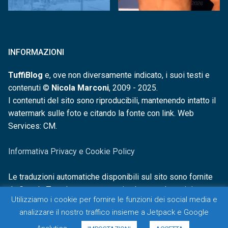
INFORMAZIONI
TuffiBlog
e, ove non diversamente indicato, i suoi testi e
contenuti ©
Nicola Marconi
, 2009 - 2025.
I contenuti del sito sono riproducibili, mantenendo intatto il
watermark sulle foto e citando la fonte con link. Web
Services: CM.
Informativa Privacy e Cookie Policy
Le traduzioni automatiche disponibili sul sito sono fornite
da Google Translate e non sono in alcun modo revisionate o
Utilizziamo i cookie per fornire le funzioni dei social media e
controllate.
analizzare il nostro traffico insieme a Jetpack e Google