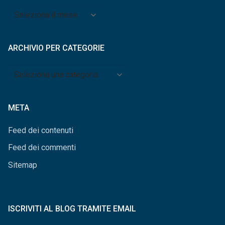
Archivio
per
mese
ARCHIVIO PER CATEGORIE
Archivio
per
categorie
META
Feed dei contenuti
Feed dei commenti
Sitemap
ISCRIVITI AL BLOG TRAMITE EMAIL