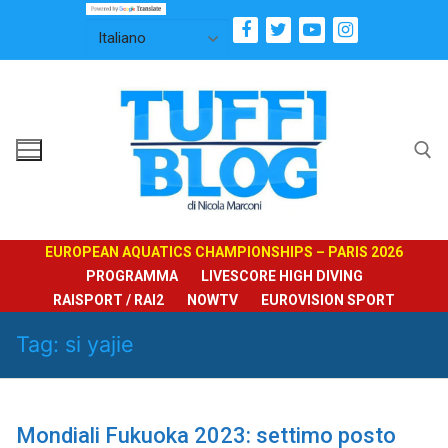
Vai
al
contenuto
Cerca:
EUROPEAN AQUATICS CHAMPIONSHIPS – PARIS 2026
PROGRAMMA
LIVESCORE HIGH DIVING
RAISPORT / RAI2
NOWTV
EUROVISION SPORT
Tag:
si yajie
Mondiali Fukuoka 2023: settimo posto