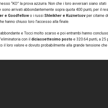
messo “KO” la prova azzurra. Non che i loro avversari siano stati
e sono arrivati abbondantemente sopra quota 400 punti, per il re
er e Goodfellow
o i russi
Shleikher e Kuznetsov
per citarne 
he hanno chiuso loro l’accesso alla finale.
o abbondante e Tocci molto scarso e poi entrambi hanno conclus
’eliminatoria con il
diciassettesimo posto
e 320.64 punti, a 25 
tto il loro valore e dovuto probabilmente alla grande tensione che