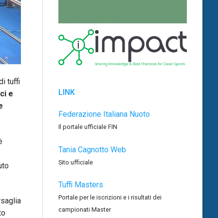
i tuffi
LINK
ci e
e
Federazione Italiana Nuoto
Il portale ufficiale FIN
è
Tania Cagnotto Web
Sito ufficiale
uto
Tuffi Masters
Portale per le iscrizioni e i risultati dei
rsaglia
campionati Master
to