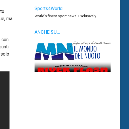
Sports4World
sto
World’s finest sport news. Exclusively.
due, ma
ANCHE SU…
o con
punti
 solo