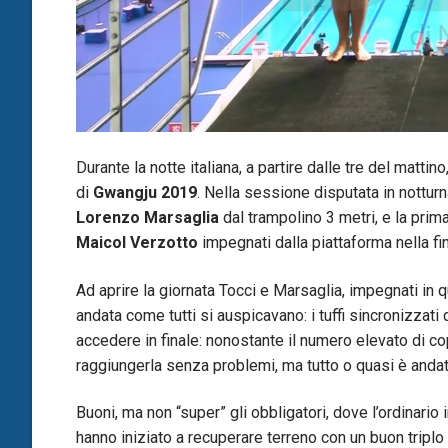
Durante la notte italiana, a partire dalle tre del mattin
di
Gwangju 2019
. Nella sessione disputata in nottur
Lorenzo Marsaglia
dal trampolino 3 metri, e la prim
Maicol Verzotto
impegnati dalla piattaforma nella fi
Ad aprire la giornata Tocci e Marsaglia, impegnati in 
andata come tutti si auspicavano: i tuffi sincronizzati
accedere in finale: nonostante il numero elevato di copp
raggiungerla senza problemi, ma tutto o quasi è andat
Buoni, ma non “super” gli obbligatori, dove l’ordinario 
hanno iniziato a recuperare terreno con un buon tripl