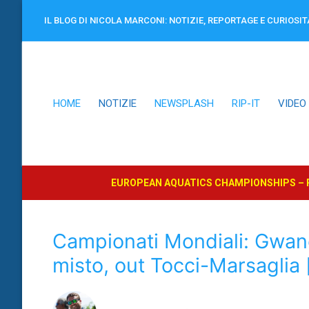
Vai
IL BLOG DI NICOLA MARCONI: NOTIZIE, REPORTAGE E CURIOSIT
al
contenuto
HOME
NOTIZIE
NEWSPLASH
RIP-IT
VIDEO
EUROPEAN AQUATICS CHAMPIONSHIPS – P
Campionati Mondiali: Gwangj
misto, out Tocci-Marsaglia 