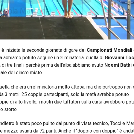
o, è iniziata la seconda giornata di gare dei
Campionati Mondiali
d
na abbiamo potuto seguire un’eliminatoria, quella di
Giovanni Toc
a di tre finali, perché prima dell’alba abbiamo avuto
Noemi Batki 
nale del sincro misto.
quella che era un’eliminatoria molto attesa, ma che purtroppo non 
 da 3 metri. 25 coppie partecipanti, solo la metà avrebbe potuto
ie di alto livello, i nostri due tuffatori sulla carta avrebbero pot
o storto.
indietro è stato poco pulito dal punto di vista tecnico, Tocci e Ma
o e mezzo avanti da 72 punti. Anche il “doppio con doppio” è anda