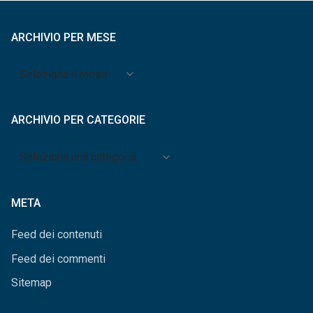
ARCHIVIO PER MESE
Archivio
per
mese
ARCHIVIO PER CATEGORIE
Archivio
per
categorie
META
Feed dei contenuti
Feed dei commenti
Sitemap