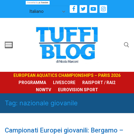
Vai
al
contenuto
Cerca:
EUROPEAN AQUATICS CHAMPIONSHIPS – PARIS 2026
PROGRAMMA
LIVESCORE
RAISPORT / RAI2
NOWTV
EUROVISION SPORT
Tag:
nazionale giovanile
Campionati Europei giovanili: Bergamo –