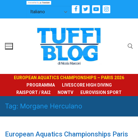
Vai
al
contenuto
Cerca:
EUROPEAN AQUATICS CHAMPIONSHIPS – PARIS 2026
PROGRAMMA
LIVESCORE HIGH DIVING
RAISPORT / RAI2
NOWTV
EUROVISION SPORT
Tag:
Morgane Herculano
European Aquatics Championships Paris