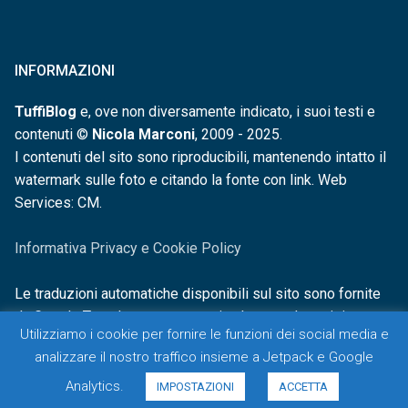
INFORMAZIONI
TuffiBlog
e, ove non diversamente indicato, i suoi testi e
contenuti ©
Nicola Marconi
, 2009 - 2025.
I contenuti del sito sono riproducibili, mantenendo intatto il
watermark sulle foto e citando la fonte con link. Web
Services: CM.
Informativa Privacy e Cookie Policy
Le traduzioni automatiche disponibili sul sito sono fornite
da Google Translate e non sono in alcun modo revisionate o
Utilizziamo i cookie per fornire le funzioni dei social media e
controllate.
analizzare il nostro traffico insieme a Jetpack e Google
Analytics.
IMPOSTAZIONI
ACCETTA