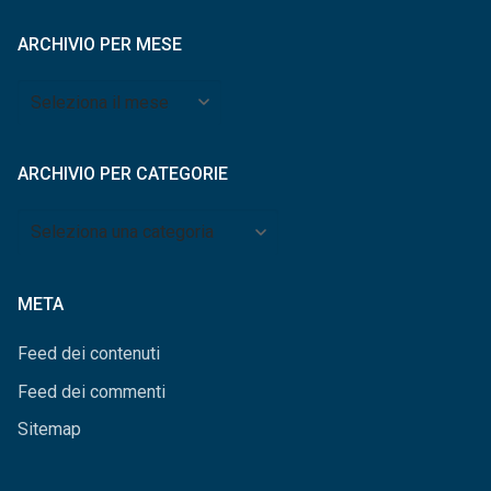
ARCHIVIO PER MESE
Archivio
per
mese
ARCHIVIO PER CATEGORIE
Archivio
per
categorie
META
Feed dei contenuti
Feed dei commenti
Sitemap