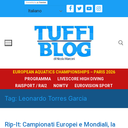
Vai
al
contenuto
Cerca:
EUROPEAN AQUATICS CHAMPIONSHIPS – PARIS 2026
PROGRAMMA
LIVESCORE HIGH DIVING
RAISPORT / RAI2
NOWTV
EUROVISION SPORT
Tag:
Leonardo Torres Garcia
Rip-It: Campionati Europei e Mondiali, la