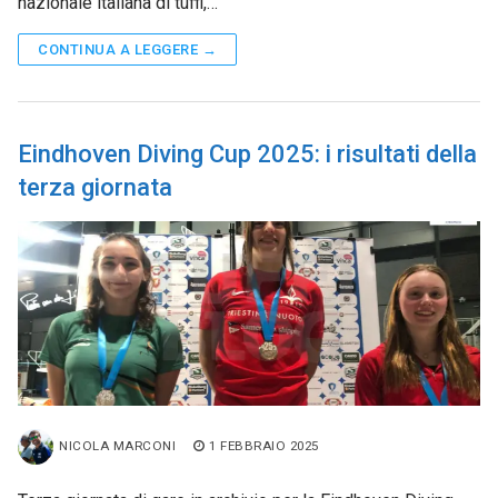
nazionale italiana di tuffi,…
CONTINUA A LEGGERE →
Eindhoven Diving Cup 2025: i risultati della
terza giornata
NICOLA MARCONI
1 FEBBRAIO 2025