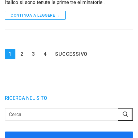
Italico si sono tenute le prime tre eliminatorie…
CONTINUA A LEGGERE →
Paginazione
1
2
3
4
SUCCESSIVO
degli
articoli
RICERCA NEL SITO
Cerca: