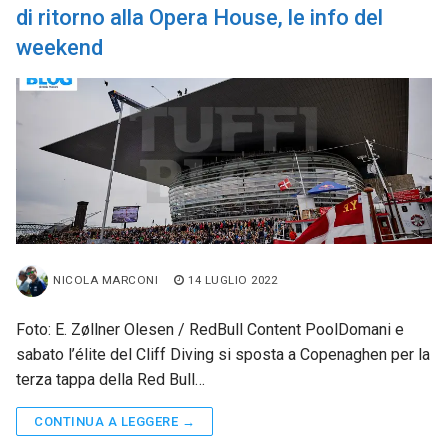
di ritorno alla Opera House, le info del
weekend
NICOLA MARCONI
14 LUGLIO 2022
Foto: E. Zøllner Olesen / RedBull Content PoolDomani e
sabato l’élite del Cliff Diving si sposta a Copenaghen per la
terza tappa della Red Bull…
CONTINUA A LEGGERE →