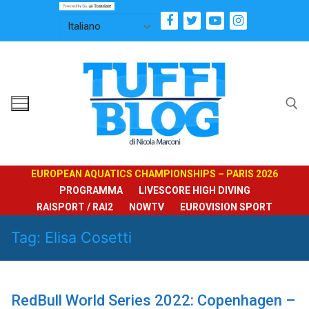
Vai
al
contenuto
Cerca:
EUROPEAN AQUATICS CHAMPIONSHIPS – PARIS 2026
PROGRAMMA
LIVESCORE HIGH DIVING
RAISPORT / RAI2
NOWTV
EUROVISION SPORT
Tag:
Elisa Cosetti
RedBull World Series 2022: Copenhagen –