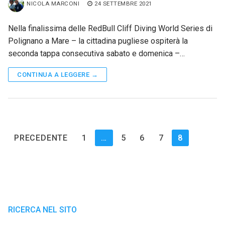
NICOLA MARCONI
24 SETTEMBRE 2021
Nella finalissima delle RedBull Cliff Diving World Series di
Polignano a Mare – la cittadina pugliese ospiterà la
seconda tappa consecutiva sabato e domenica –…
CONTINUA A LEGGERE →
Paginazione
PRECEDENTE
1
…
5
6
7
8
degli
articoli
RICERCA NEL SITO