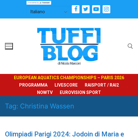
Vai
al
contenuto
Cerca:
EUROPEAN AQUATICS CHAMPIONSHIPS – PARIS 2026
PROGRAMMA
LIVESCORE
RAISPORT / RAI2
NOWTV
EUROVISION SPORT
Tag:
Christina Wassen
Olimpiadi Parigi 2024: Jodoin di Maria e