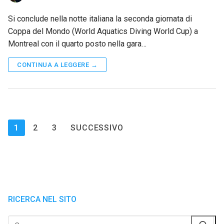
Si conclude nella notte italiana la seconda giornata di
Coppa del Mondo (World Aquatics Diving World Cup) a
Montreal con il quarto posto nella gara…
CONTINUA A LEGGERE →
Paginazione
1
2
3
SUCCESSIVO
degli
articoli
RICERCA NEL SITO
Cerca: