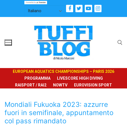
Vai
al
contenuto
Cerca:
EUROPEAN AQUATICS CHAMPIONSHIPS – PARIS 2026
PROGRAMMA
LIVESCORE HIGH DIVING
RAISPORT / RAI2
NOWTV
EUROVISION SPORT
Mondiali Fukuoka 2023: azzurre
fuori in semifinale, appuntamento
col pass rimandato