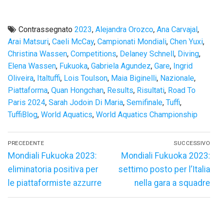
Contrassegnato
2023
,
Alejandra Orozco
,
Ana Carvajal
,
Arai Matsuri
,
Caeli McCay
,
Campionati Mondiali
,
Chen Yuxi
,
Christina Wassen
,
Competitions
,
Delaney Schnell
,
Diving
,
Elena Wassen
,
Fukuoka
,
Gabriela Agundez
,
Gare
,
Ingrid
Oliveira
,
Italtuffi
,
Lois Toulson
,
Maia Biginelli
,
Nazionale
,
Piattaforma
,
Quan Hongchan
,
Results
,
Risultati
,
Road To
Paris 2024
,
Sarah Jodoin Di Maria
,
Semifinale
,
Tuffi
,
TuffiBlog
,
World Aquatics
,
World Aquatics Championship
Navigazione
PRECEDENTE
SUCCESSIVO
articoli
Articolo
Articolo
Mondiali Fukuoka 2023:
Mondiali Fukuoka 2023:
precedente:
successivo:
eliminatoria positiva per
settimo posto per l’Italia
le piattaformiste azzurre
nella gara a squadre