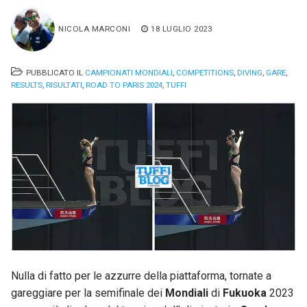
NICOLA MARCONI
18 LUGLIO 2023
PUBBLICATO IL
CAMPIONATI MONDIALI
,
COMPETITIONS
,
DIVING
,
GARE
,
RESULTS
,
RISULTATI
,
ROAD TO PARIS 2024
,
TUFFI
Nulla di fatto per le azzurre della piattaforma, tornate a
gareggiare per la semifinale dei
Mondiali
di
Fukuoka
2023