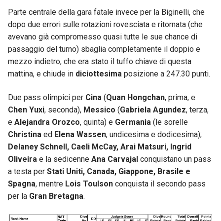
Parte centrale della gara fatale invece per la Biginelli, che
dopo due errori sulle rotazioni rovesciata e ritornata (che
avevano già compromesso quasi tutte le sue chance di
passaggio del turno) sbaglia completamente il doppio e
mezzo indietro, che era stato il tuffo chiave di questa
mattina, e chiude in
diciottesima
posizione a 247.30 punti.
Due pass olimpici per
Cina
(
Quan Hongchan
, prima, e
Chen Yuxi
, seconda),
Messico
(
Gabriela Agundez
, terza,
e
Alejandra Orozco
, quinta) e
Germania
(le sorelle
Christina
ed
Elena Wassen
, undicesima e dodicesima);
Delaney Schnell, Caeli McCay, Arai Matsuri, Ingrid
Oliveira
e la sedicenne
Ana Carvajal
conquistano un pass
a testa per
Stati Uniti, Canada, Giappone, Brasile e
Spagna
, mentre
Lois Toulson
conquista il secondo pass
per la
Gran Bretagna
.