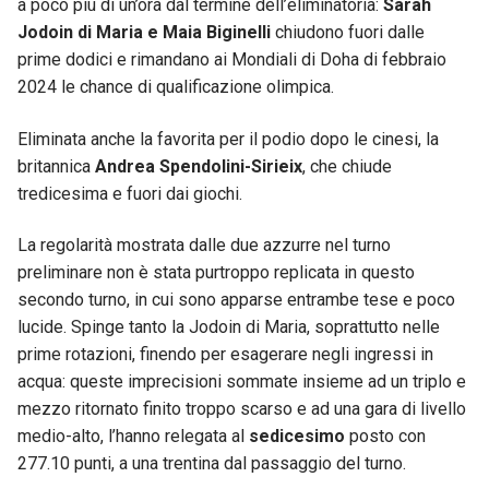
a poco più di un’ora dal termine dell’eliminatoria:
Sarah
Jodoin di Maria e Maia Biginelli
chiudono fuori dalle
prime dodici e rimandano ai Mondiali di Doha di febbraio
2024 le chance di qualificazione olimpica.
Eliminata anche la favorita per il podio dopo le cinesi, la
britannica
Andrea Spendolini-Sirieix
, che chiude
tredicesima e fuori dai giochi.
La regolarità mostrata dalle due azzurre nel turno
preliminare non è stata purtroppo replicata in questo
secondo turno, in cui sono apparse entrambe tese e poco
lucide. Spinge tanto la Jodoin di Maria, soprattutto nelle
prime rotazioni, finendo per esagerare negli ingressi in
acqua: queste imprecisioni sommate insieme ad un triplo e
mezzo ritornato finito troppo scarso e ad una gara di livello
medio-alto, l’hanno relegata al
sedicesimo
posto con
277.10 punti, a una trentina dal passaggio del turno.