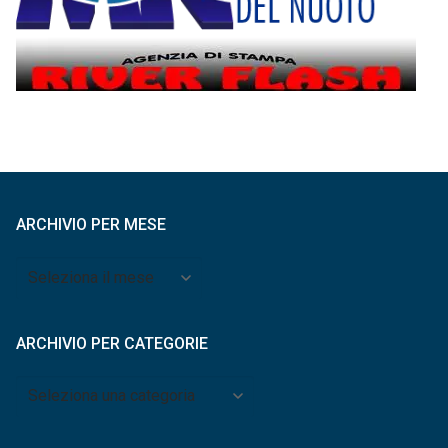
ARCHIVIO PER MESE
Archivio
per
mese
ARCHIVIO PER CATEGORIE
Archivio
per
categorie