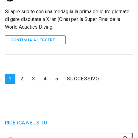
Si apre subito con una medaglia la prima delle tre giornate
di gare disputate a Xi’an (Cina) per la Super Final della
World Aquatics Diving…
CONTINUA A LEGGERE →
Paginazione
1
2
3
4
5
SUCCESSIVO
degli
articoli
RICERCA NEL SITO
Cerca: