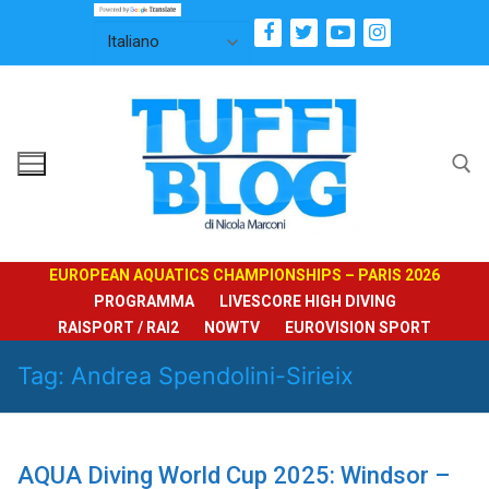
Vai
al
contenuto
Cerca:
EUROPEAN AQUATICS CHAMPIONSHIPS – PARIS 2026
PROGRAMMA
LIVESCORE HIGH DIVING
RAISPORT / RAI2
NOWTV
EUROVISION SPORT
Tag:
Andrea Spendolini-Sirieix
AQUA Diving World Cup 2025: Windsor –