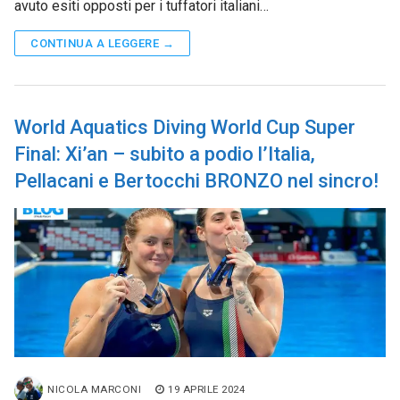
avuto esiti opposti per i tuffatori italiani…
CONTINUA A LEGGERE →
World Aquatics Diving World Cup Super
Final: Xi’an – subito a podio l’Italia,
Pellacani e Bertocchi BRONZO nel sincro!
NICOLA MARCONI
19 APRILE 2024