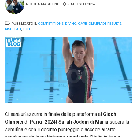
NICOLA MARCONI
5 AGOSTO 2024
PUBBLICATO IL
COMPETITIONS
,
DIVING
,
GARE
,
OLIMPIADI
,
RESULTS
,
RISULTATI
,
TUFFI
Ci sarà un’azzurra in finale dalla piattaforma ai
Giochi
Olimpici
di
Parigi 2024
!
Sarah Jodoin di Maria
supera la
semifinale con il decimo punteggio e accede all’atto