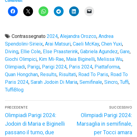
Condividi:
Contrassegnato
2024
,
Alejandra Orozco
,
Andrea
Spendolini-Sirieix
,
Arai Matsuri
,
Caeli McKay
,
Chen Yuxi
,
Diving
,
Ellie Cole
,
Else Praasterink
,
Gabriela Agundez
,
Gare
,
Giochi Olimpici
,
Kim Mi-Rae
,
Maia Biginelli
,
Melissa Wu
,
Olimpiadi
,
Parigi
,
Parigi 2024
,
Paris 2024
,
Piattaforma
,
Quan Hongchan
,
Results
,
Risultati
,
Road To Paris
,
Road To
Paris 2024
,
Sarah Jodoin Di Maria
,
Semifinale
,
Sincro
,
Tuffi
,
TuffiBlog
Navigazione
PRECEDENTE
SUCCESSIVO
articoli
Articolo
Articolo
Olimpiadi Parigi 2024:
Olimpiadi Parigi 2024:
precedente:
successivo:
Jodoin di Maria e Biginelli
Marsaglia in semifinale,
passano il turno, due
per Tocci amara