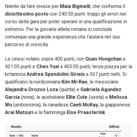
Niente da fare invece per
Maia Biginelli
, che conferma il
diciottesimo posto
con 240.50 punti: troppi gli errori nel
corso della gara per poter sperare in una qualificazione in
extremis. Per la giovane atleta romana si conclude
comunque una grande esperienza che l’aiuterà nel suo
percorso di crescita.
Le cinesi volano sopra 400 punti, con
Quan Hongchan
a
421.05 punti e
Chen Yuxi
a 403.05 punti; terza piazza per la
britannica
Andrea Spendolini-Sirieix
a 367 punti netti. Si
qualificano la nordcoreana
Kim Mi-Rae
, le messicane
Alejandra Orozco Loza
(quinta) e
Gabriela Agundez
Garcia
(nona), le australiane
Ellie Cole
(sesta) e
Melissa
Wu
(undicesima), la canadese
Caeli McKay,
la giapponese
Arai Matsuri
e la fiamminga
Else Praasterink
.