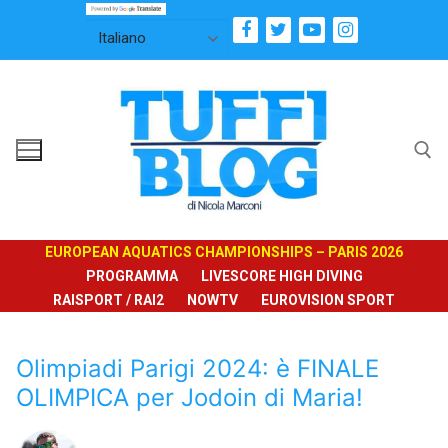
Vai
al
contenuto
Cerca:
EUROPEAN AQUATICS CHAMPIONSHIPS – PARIS 2026
PROGRAMMA
LIVESCORE HIGH DIVING
RAISPORT / RAI2
NOWTV
EUROVISION SPORT
Olimpiadi Parigi 2024: è FINALE
OLIMPICA per Jodoin di Maria!