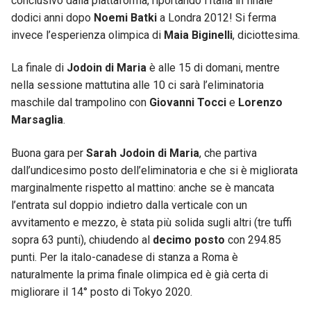
conclusivo dalla piattaforma, riportando l’Italia in finale
dodici anni dopo
Noemi Batki
a Londra 2012! Si ferma
invece l’esperienza olimpica di
Maia Biginelli
, diciottesima.
La finale di
Jodoin di Maria
è alle 15 di domani, mentre
nella sessione mattutina alle 10 ci sarà l’eliminatoria
maschile dal trampolino con
Giovanni Tocci
e
Lorenzo
Marsaglia
.
Buona gara per
Sarah Jodoin di Maria
, che partiva
dall’undicesimo posto dell’eliminatoria e che si è migliorata
marginalmente rispetto al mattino: anche se è mancata
l’entrata sul doppio indietro dalla verticale con un
avvitamento e mezzo, è stata più solida sugli altri (tre tuffi
sopra 63 punti), chiudendo al
decimo posto
con 294.85
punti. Per la italo-canadese di stanza a Roma è
naturalmente la prima finale olimpica ed è già certa di
migliorare il 14° posto di Tokyo 2020.