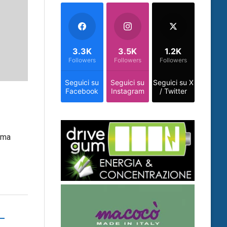
3.3K
3.5K
1.2K
Followers
Followers
Followers
Seguici su
Seguici su
Seguici su X
Facebook
Instagram
/ Twitter
rima
–