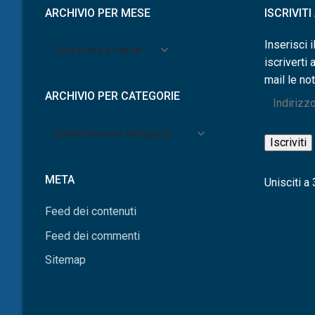
ARCHIVIO PER MESE
ISCRIVIT
Archivio
Inserisci i
per
iscriverti 
mese
mail le not
ARCHIVIO PER CATEGORIE
Indirizzo
e-
Archivio
mail
Iscriviti
per
categorie
META
Unisciti a 3
Feed dei contenuti
Feed dei commenti
Sitemap