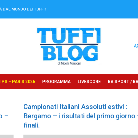
À DAL MONDO DEI TUFFI!
A
PS – PARIS 2026
PROGRAMMA
LIVESCORE
RAISPORT / RA
Campionati Italiani Assoluti estivi :
o –
Bergamo – i risultati del primo giorno 
finali.