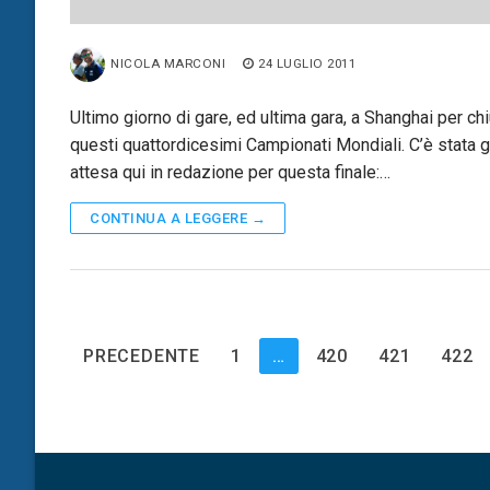
NICOLA MARCONI
24 LUGLIO 2011
Ultimo giorno di gare, ed ultima gara, a Shanghai per ch
questi quattordicesimi Campionati Mondiali. C’è stata 
attesa qui in redazione per questa finale:…
CONTINUA A LEGGERE →
Paginazione
PRECEDENTE
1
…
420
421
422
degli
articoli