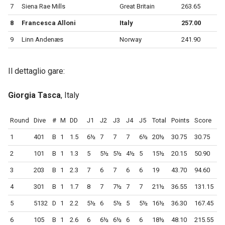
7
Siena Rae Mills
Great Britain
263.65
8
Francesca Alloni
Italy
257.00
9
Linn Andenæs
Norway
241.90
Il dettaglio gare:
Giorgia Tasca
, Italy
Round
Dive
#
M
DD
J1
J2
J3
J4
J5
Total
Points
Score
1
401
B
1
1.5
6½
7
7
7
6½
20½
30.75
30.75
2
101
B
1
1.3
5
5½
5½
4½
5
15½
20.15
50.90
3
203
B
1
2.3
7
6
7
6
6
19
43.70
94.60
4
301
B
1
1.7
8
7
7½
7
7
21½
36.55
131.15
5
5132
D
1
2.2
5½
6
5½
5
5½
16½
36.30
167.45
6
105
B
1
2.6
6
6½
6½
6
6
18½
48.10
215.55