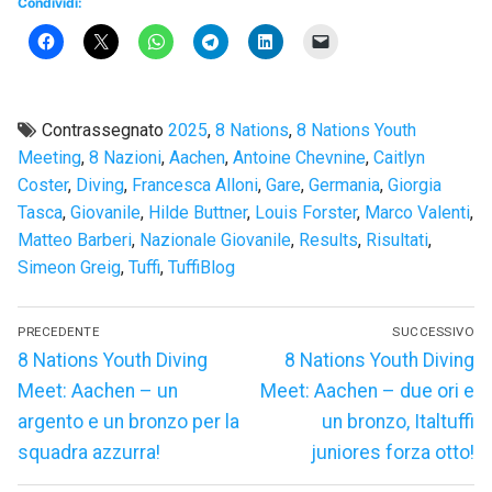
Condividi:
Contrassegnato
2025
,
8 Nations
,
8 Nations Youth
Meeting
,
8 Nazioni
,
Aachen
,
Antoine Chevnine
,
Caitlyn
Coster
,
Diving
,
Francesca Alloni
,
Gare
,
Germania
,
Giorgia
Tasca
,
Giovanile
,
Hilde Buttner
,
Louis Forster
,
Marco Valenti
,
Matteo Barberi
,
Nazionale Giovanile
,
Results
,
Risultati
,
Simeon Greig
,
Tuffi
,
TuffiBlog
Navigazione
PRECEDENTE
SUCCESSIVO
articoli
Articolo
Articolo
8 Nations Youth Diving
8 Nations Youth Diving
precedente:
successivo:
Meet: Aachen – un
Meet: Aachen – due ori e
argento e un bronzo per la
un bronzo, Italtuffi
squadra azzurra!
juniores forza otto!