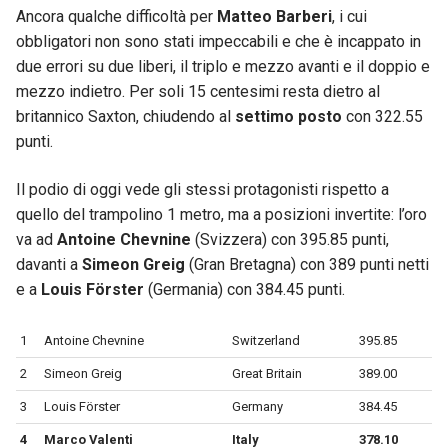
Ancora qualche difficoltà per
Matteo Barberi
, i cui
obbligatori non sono stati impeccabili e che è incappato in
due errori su due liberi, il triplo e mezzo avanti e il doppio e
mezzo indietro. Per soli 15 centesimi resta dietro al
britannico Saxton, chiudendo al
settimo posto
con 322.55
punti.
Il podio di oggi vede gli stessi protagonisti rispetto a
quello del trampolino 1 metro, ma a posizioni invertite: l’oro
va ad
Antoine Chevnine
(Svizzera) con 395.85 punti,
davanti a
Simeon Greig
(Gran Bretagna) con 389 punti netti
e a
Louis Förster
(Germania) con 384.45 punti.
1
Antoine Chevnine
Switzerland
395.85
2
Simeon Greig
Great Britain
389.00
3
Louis Förster
Germany
384.45
4
Marco Valenti
Italy
378.10