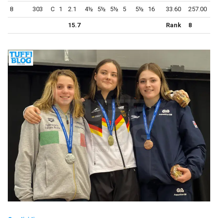
8
303
C
1
2.1
4½
5½
5½
5
5½
16
33.60
257.00
15.7
Rank
8