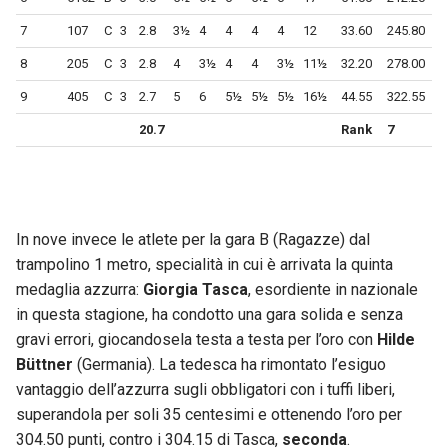
7
107
C
3
2.8
3½
4
4
4
4
12
33.60
245.80
8
205
C
3
2.8
4
3½
4
4
3½
11½
32.20
278.00
9
405
C
3
2.7
5
6
5½
5½
5½
16½
44.55
322.55
20.7
Rank
7
In nove invece le atlete per la gara B (Ragazze) dal
trampolino 1 metro, specialità in cui è arrivata la quinta
medaglia azzurra:
Giorgia Tasca
, esordiente in nazionale
in questa stagione, ha condotto una gara solida e senza
gravi errori, giocandosela testa a testa per l’oro con
Hilde
Büttner
(Germania). La tedesca ha rimontato l’esiguo
vantaggio dell’azzurra sugli obbligatori con i tuffi liberi,
superandola per soli 35 centesimi e ottenendo l’oro per
304.50 punti, contro i 304.15 di Tasca,
seconda
.