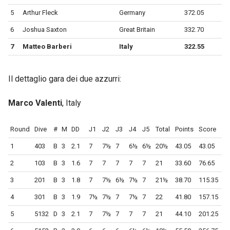
5
Arthur Fleck
Germany
372.05
6
Joshua Saxton
Great Britain
332.70
7
Matteo Barberi
Italy
322.55
Il dettaglio gara dei due azzurri:
Marco Valenti
, Italy
Round
Dive
#
M
DD
J1
J2
J3
J4
J5
Total
Points
Score
1
403
B
3
2.1
7
7½
7
6½
6½
20½
43.05
43.05
2
103
B
3
1.6
7
7
7
7
7
21
33.60
76.65
3
201
B
3
1.8
7
7½
6½
7½
7
21½
38.70
115.35
4
301
B
3
1.9
7½
7½
7
7½
7
22
41.80
157.15
5
5132
D
3
2.1
7
7½
7
7
7
21
44.10
201.25