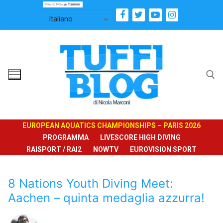
Vai
al
contenuto
Cerca:
EUROPEAN AQUATICS CHAMPIONSHIPS – PARIS 2026
PROGRAMMA
LIVESCORE HIGH DIVING
RAISPORT / RAI2
NOWTV
EUROVISION SPORT
8 Nations Youth Diving Meet:
Aachen – quinta medaglia azzurra!