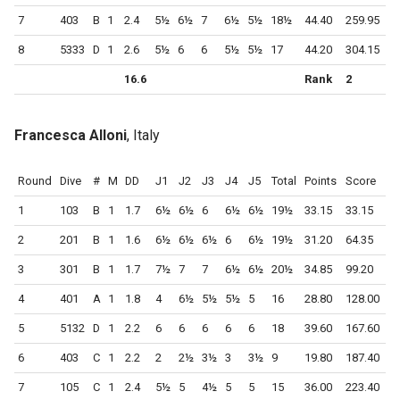
7
403
B
1
2.4
5½
6½
7
6½
5½
18½
44.40
259.95
8
5333
D
1
2.6
5½
6
6
5½
5½
17
44.20
304.15
16.6
Rank
2
Francesca Alloni
, Italy
Round
Dive
#
M
DD
J1
J2
J3
J4
J5
Total
Points
Score
1
103
B
1
1.7
6½
6½
6
6½
6½
19½
33.15
33.15
2
201
B
1
1.6
6½
6½
6½
6
6½
19½
31.20
64.35
3
301
B
1
1.7
7½
7
7
6½
6½
20½
34.85
99.20
4
401
A
1
1.8
4
6½
5½
5½
5
16
28.80
128.00
5
5132
D
1
2.2
6
6
6
6
6
18
39.60
167.60
6
403
C
1
2.2
2
2½
3½
3
3½
9
19.80
187.40
7
105
C
1
2.4
5½
5
4½
5
5
15
36.00
223.40