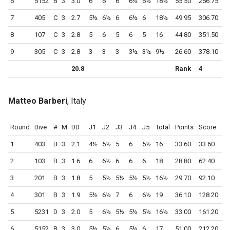
6
5152
B
3
3.0
6
6
6
6½
6½
18½
55.50
256.75
7
405
C
3
2.7
5½
6½
6
6½
6
18½
49.95
306.70
8
107
C
3
2.8
5
6
5
6
5
16
44.80
351.50
9
305
C
3
2.8
3
3
3
3½
3½
9½
26.60
378.10
20.8
Rank
4
Matteo Barberi
, Italy
Round
Dive
#
M
DD
J1
J2
J3
J4
J5
Total
Points
Score
1
403
B
3
2.1
4½
5½
5
6
5½
16
33.60
33.60
2
103
B
3
1.6
6
6½
6
6
6
18
28.80
62.40
3
201
B
3
1.8
5
5½
5½
5½
5½
16½
29.70
92.10
4
301
B
3
1.9
5½
6½
7
6
6½
19
36.10
128.20
5
5231
D
3
2.0
5
6½
5½
5½
5½
16½
33.00
161.20
6
5152
B
3
3.0
5½
5½
6
5½
6
17
51.00
212.20