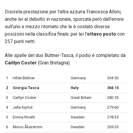
Discreta prestazione per l’altra azzurra Francesca Alloni,
anche lei al debutto in nazionale, sporcata però dall’errore
sull’uno e mezzo ritornato che le è costato diverse
posizioni nella classifica finale: per lei l’
ottavo posto
con
257 punti netti.
Alle spalle del duo Büttner-Tasca, il podio è completato da
Caitlyn Coster
(Gran Bretagna).
1
Hilde Büttner
Germany
304.50
2
Giorgia Tasca
Italy
304.15
3
Caitlyn Coster
Great Britain
282.55
4
Jella Kiphut
Germany
279.60
5
Emma Ricatti
Sweden
278.35
6
Minou Åkerström
Sweden
269.35