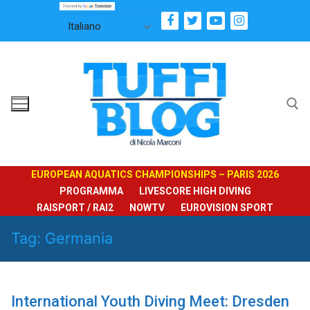
Vai
al
contenuto
Cerca:
EUROPEAN AQUATICS CHAMPIONSHIPS – PARIS 2026
PROGRAMMA
LIVESCORE HIGH DIVING
RAISPORT / RAI2
NOWTV
EUROVISION SPORT
Tag:
Germania
International Youth Diving Meet: Dresden