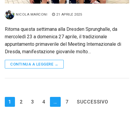
NICOLA MARCONI
21 APRILE 2025
Ritorna questa settimana alla Dresden Sprunghalle, da
mercoledì 23 a domenica 27 aprile, il tradizionale
appuntamento primaverile del Meeting Internazionale di
Dresda, manifestazione giovanile molto…
CONTINUA A LEGGERE →
Paginazione
1
2
3
4
…
7
SUCCESSIVO
degli
articoli