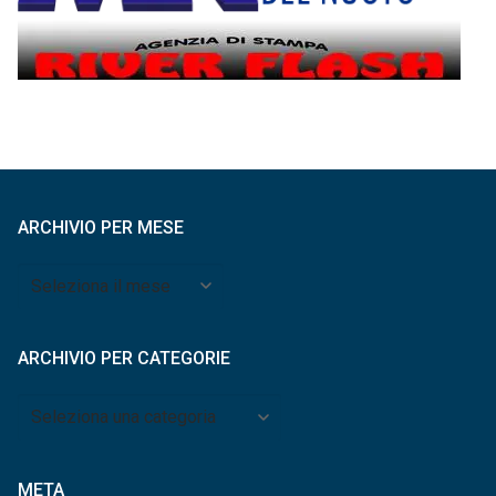
ARCHIVIO PER MESE
Archivio
per
mese
ARCHIVIO PER CATEGORIE
Archivio
per
categorie
META