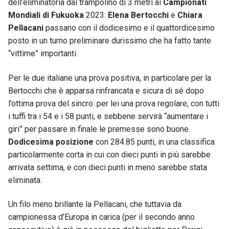
dell’eliminatoria dal trampolino di 3 metri ai
Campionati
Mondiali di Fukuoka
2023:
Elena Bertocchi
e
Chiara
Pellacani
passano con il dodicesimo e il quattordicesimo
posto in un turno preliminare durissimo che ha fatto tante
“vittime” importanti.
Per le due italiane una prova positiva, in particolare per la
Bertocchi che è apparsa rinfrancata e sicura di sé dopo
l’ottima prova del sincro: per lei una prova regolare, con tutti
i tuffi tra i 54 e i 58 punti, e sebbene servirà “aumentare i
giri” per passare in finale le premesse sono buone.
Dodicesima posizione
con 284.85 punti, in una classifica
particolarmente corta in cui con dieci punti in più sarebbe
arrivata settima, e con dieci punti in meno sarebbe stata
eliminata.
Un filo meno brillante la Pellacani, che tuttavia da
campionessa d’Europa in carica (per il secondo anno