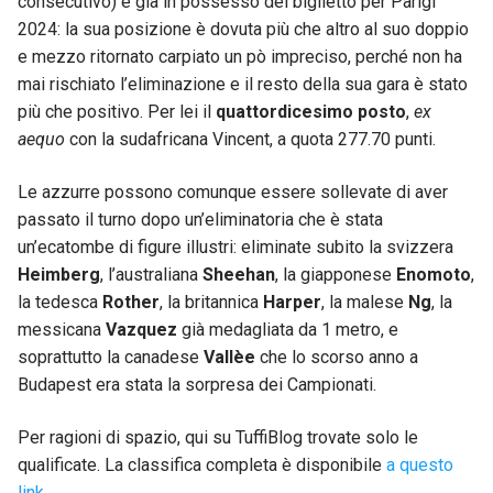
consecutivo) è già in possesso del biglietto per Parigi
2024: la sua posizione è dovuta più che altro al suo doppio
e mezzo ritornato carpiato un pò impreciso, perché non ha
mai rischiato l’eliminazione e il resto della sua gara è stato
più che positivo. Per lei il
quattordicesimo
posto
,
ex
aequo
con la sudafricana Vincent, a quota 277.70 punti.
Le azzurre possono comunque essere sollevate di aver
passato il turno dopo un’eliminatoria che è stata
un’ecatombe di figure illustri: eliminate subito la svizzera
Heimberg
, l’australiana
Sheehan
, la giapponese
Enomoto
,
la tedesca
Rother
, la britannica
Harper
, la malese
Ng
, la
messicana
Vazquez
già medagliata da 1 metro, e
soprattutto la canadese
Vallèe
che lo scorso anno a
Budapest era stata la sorpresa dei Campionati.
Per ragioni di spazio, qui su TuffiBlog trovate solo le
qualificate. La classifica completa è disponibile
a questo
link
.