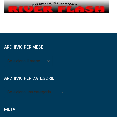
ARCHIVIO PER MESE
Archivio
per
mese
ARCHIVIO PER CATEGORIE
Archivio
per
categorie
META