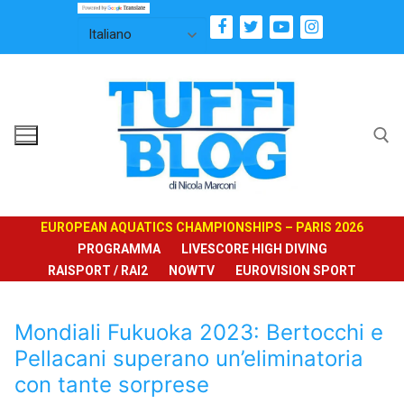
Vai
al
contenuto
Cerca:
EUROPEAN AQUATICS CHAMPIONSHIPS – PARIS 2026
PROGRAMMA
LIVESCORE HIGH DIVING
RAISPORT / RAI2
NOWTV
EUROVISION SPORT
Mondiali Fukuoka 2023: Bertocchi e
Pellacani superano un’eliminatoria
con tante sorprese