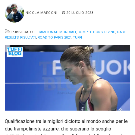
NICOLA MARCONI
20 LUGLIO 2023
PUBBLICATO IL
CAMPIONATI MONDIALI
,
COMPETITIONS
,
DIVING
,
GARE
,
RESULTS
,
RISULTATI
,
ROAD TO PARIS 2024
,
TUFFI
Qualificazione tra le migliori diciotto al mondo anche per le
due trampoliniste azzurre, che superano lo scoglio