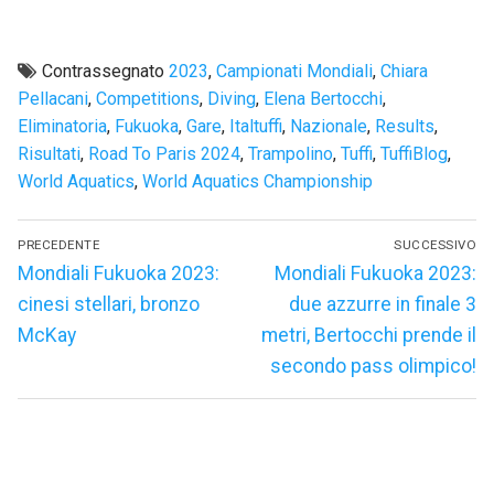
Contrassegnato
2023
,
Campionati Mondiali
,
Chiara
Pellacani
,
Competitions
,
Diving
,
Elena Bertocchi
,
Eliminatoria
,
Fukuoka
,
Gare
,
Italtuffi
,
Nazionale
,
Results
,
Risultati
,
Road To Paris 2024
,
Trampolino
,
Tuffi
,
TuffiBlog
,
World Aquatics
,
World Aquatics Championship
Navigazione
PRECEDENTE
SUCCESSIVO
articoli
Articolo
Articolo
Mondiali Fukuoka 2023:
Mondiali Fukuoka 2023:
precedente:
successivo:
cinesi stellari, bronzo
due azzurre in finale 3
McKay
metri, Bertocchi prende il
secondo pass olimpico!