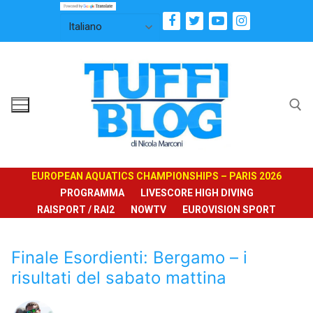
Vai
al
contenuto
Cerca:
EUROPEAN AQUATICS CHAMPIONSHIPS – PARIS 2026
PROGRAMMA
LIVESCORE HIGH DIVING
RAISPORT / RAI2
NOWTV
EUROVISION SPORT
Finale Esordienti: Bergamo – i
risultati del sabato mattina