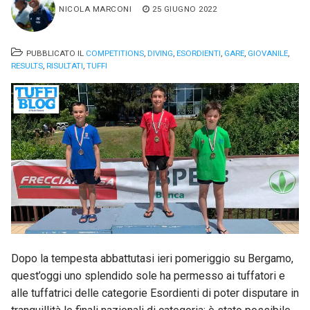
NICOLA MARCONI
25 GIUGNO 2022
PUBBLICATO IL
COMPETITIONS
,
DIVING
,
ESORDIENTI
,
GARE
,
GIOVANILE
,
RESULTS
,
RISULTATI
,
TUFFI
Dopo la tempesta abbattutasi ieri pomeriggio su Bergamo,
quest’oggi uno splendido sole ha permesso ai tuffatori e
alle tuffatrici delle categorie Esordienti di poter disputare in