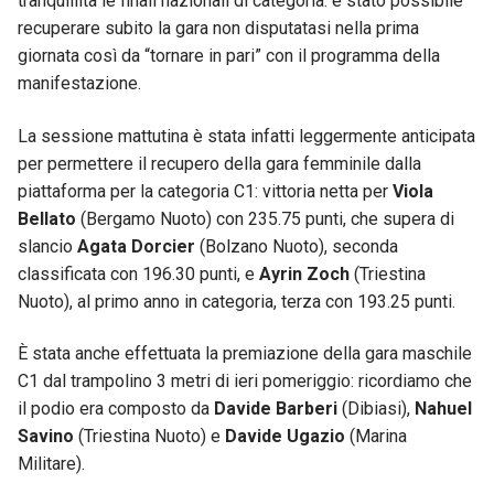
tranquillità le finali nazionali di categoria: è stato possibile
recuperare subito la gara non disputatasi nella prima
giornata così da “tornare in pari” con il programma della
manifestazione.
La sessione mattutina è stata infatti leggermente anticipata
per permettere il recupero della gara femminile dalla
piattaforma per la categoria C1: vittoria netta per
Viola
Bellato
(Bergamo Nuoto) con 235.75 punti, che supera di
slancio
Agata Dorcier
(Bolzano Nuoto), seconda
classificata con 196.30 punti, e
Ayrin Zoch
(Triestina
Nuoto), al primo anno in categoria, terza con 193.25 punti.
È stata anche effettuata la premiazione della gara maschile
C1 dal trampolino 3 metri di ieri pomeriggio: ricordiamo che
il podio era composto da
Davide Barberi
(Dibiasi),
Nahuel
Savino
(Triestina Nuoto) e
Davide Ugazio
(Marina
Militare).