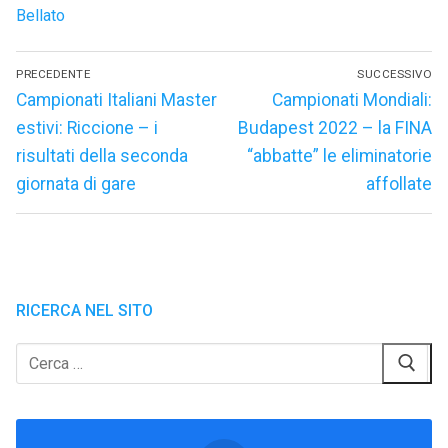
Bellato
Navigazione
PRECEDENTE
SUCCESSIVO
articoli
Articolo
Articolo
Campionati Italiani Master
Campionati Mondiali:
precedente:
successivo:
estivi: Riccione – i
Budapest 2022 – la FINA
risultati della seconda
“abbatte” le eliminatorie
giornata di gare
affollate
RICERCA NEL SITO
Cerca: