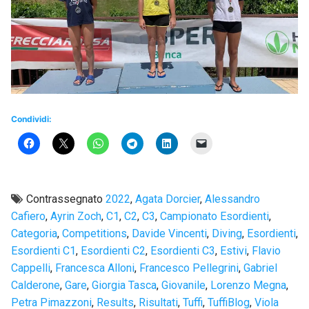
Condividi:
Contrassegnato
2022
,
Agata Dorcier
,
Alessandro
Cafiero
,
Ayrin Zoch
,
C1
,
C2
,
C3
,
Campionato Esordienti
,
Categoria
,
Competitions
,
Davide Vincenti
,
Diving
,
Esordienti
,
Esordienti C1
,
Esordienti C2
,
Esordienti C3
,
Estivi
,
Flavio
Cappelli
,
Francesca Alloni
,
Francesco Pellegrini
,
Gabriel
Calderone
,
Gare
,
Giorgia Tasca
,
Giovanile
,
Lorenzo Megna
,
Petra Pimazzoni
,
Results
,
Risultati
,
Tuffi
,
TuffiBlog
,
Viola