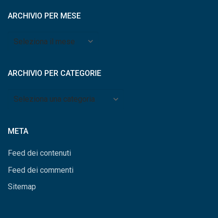
ARCHIVIO PER MESE
Archivio
per
mese
ARCHIVIO PER CATEGORIE
Archivio
per
categorie
META
Feed dei contenuti
Feed dei commenti
Sitemap