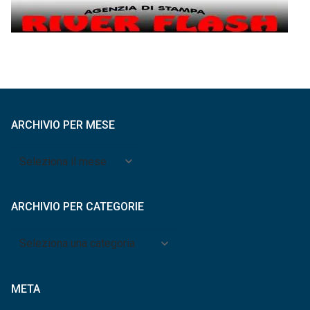
ARCHIVIO PER MESE
Archivio
per
mese
ARCHIVIO PER CATEGORIE
Archivio
per
categorie
META