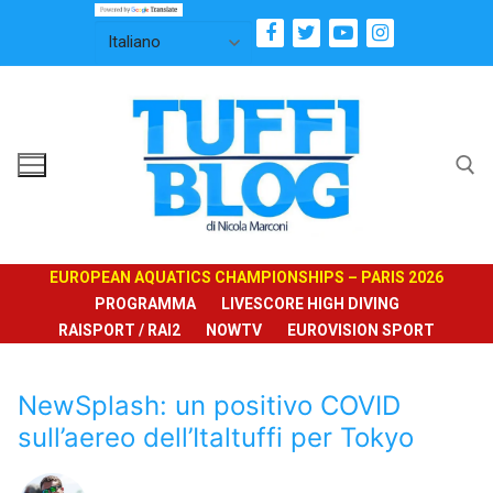
Vai
al
contenuto
Cerca:
EUROPEAN AQUATICS CHAMPIONSHIPS – PARIS 2026
PROGRAMMA
LIVESCORE HIGH DIVING
RAISPORT / RAI2
NOWTV
EUROVISION SPORT
NewSplash: un positivo COVID
sull’aereo dell’Italtuffi per Tokyo