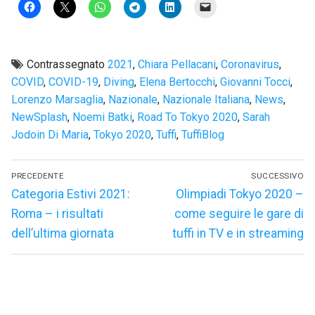
Contrassegnato
2021
,
Chiara Pellacani
,
Coronavirus
,
COVID
,
COVID-19
,
Diving
,
Elena Bertocchi
,
Giovanni Tocci
,
Lorenzo Marsaglia
,
Nazionale
,
Nazionale Italiana
,
News
,
NewSplash
,
Noemi Batki
,
Road To Tokyo 2020
,
Sarah
Jodoin Di Maria
,
Tokyo 2020
,
Tuffi
,
TuffiBlog
Navigazione
PRECEDENTE
SUCCESSIVO
articoli
Articolo
Articolo
Categoria Estivi 2021:
Olimpiadi Tokyo 2020 –
precedente:
successivo:
Roma – i risultati
come seguire le gare di
dell’ultima giornata
tuffi in TV e in streaming