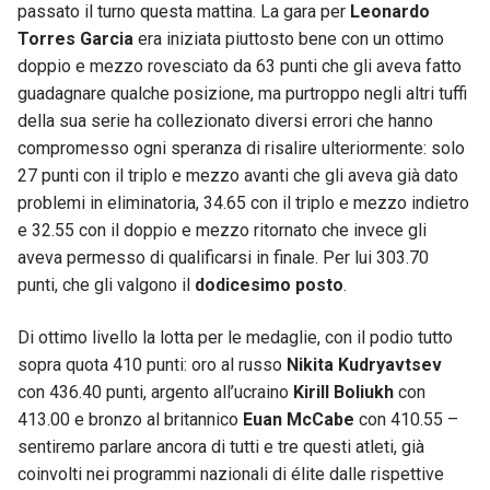
passato il turno questa mattina. La gara per
Leonardo
Torres Garcia
era iniziata piuttosto bene con un ottimo
doppio e mezzo rovesciato da 63 punti che gli aveva fatto
guadagnare qualche posizione, ma purtroppo negli altri tuffi
della sua serie ha collezionato diversi errori che hanno
compromesso ogni speranza di risalire ulteriormente: solo
27 punti con il triplo e mezzo avanti che gli aveva già dato
problemi in eliminatoria, 34.65 con il triplo e mezzo indietro
e 32.55 con il doppio e mezzo ritornato che invece gli
aveva permesso di qualificarsi in finale. Per lui 303.70
punti, che gli valgono il
dodicesimo posto
.
Di ottimo livello la lotta per le medaglie, con il podio tutto
sopra quota 410 punti: oro al russo
Nikita Kudryavtsev
con 436.40 punti, argento all’ucraino
Kirill Boliukh
con
413.00 e bronzo al britannico
Euan McCabe
con 410.55 –
sentiremo parlare ancora di tutti e tre questi atleti, già
coinvolti nei programmi nazionali di élite dalle rispettive