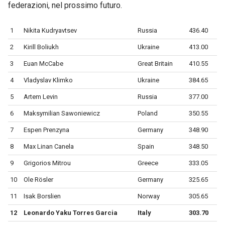
federazioni, nel prossimo futuro.
1
Nikita Kudryavtsev
Russia
436.40
2
Kirill Boliukh
Ukraine
413.00
3
Euan McCabe
Great Britain
410.55
4
Vladyslav Klimko
Ukraine
384.65
5
Artem Levin
Russia
377.00
6
Maksymilian Sawoniewicz
Poland
350.55
7
Espen Prenzyna
Germany
348.90
8
Max Linan Canela
Spain
348.50
9
Grigorios Mitrou
Greece
333.05
10
Ole Rösler
Germany
325.65
11
Isak Borslien
Norway
305.65
12
Leonardo Yaku Torres Garcia
Italy
303.70