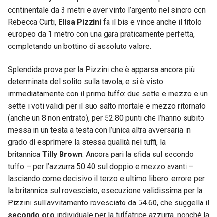
continentale da 3 metri e aver vinto l’argento nel sincro con
Rebecca Curti,
Elisa Pizzini
fa il bis e vince anche il titolo
europeo da 1 metro con una gara praticamente perfetta,
completando un bottino di assoluto valore.
Splendida prova per la Pizzini che è apparsa ancora più
determinata del solito sulla tavola, e si è visto
immediatamente con il primo tuffo: due sette e mezzo e un
sette i voti validi per il suo salto mortale e mezzo ritornato
(anche un 8 non entrato), per 52.80 punti che l’hanno subito
messa in un testa a testa con l’unica altra avversaria in
grado di esprimere la stessa qualità nei tuffi, la
britannica
Tilly Brown
. Ancora pari la sfida sul secondo
tuffo – per l’azzurra 50.40 sul doppio e mezzo avanti –
lasciando come decisivo il terzo e ultimo libero: errore per
la britannica sul rovesciato, esecuzione validissima per la
Pizzini sull’avvitamento rovesciato da 54.60, che suggella il
secondo oro
individuale per la tuffatrice azzurra, nonché la