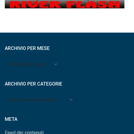
ARCHIVIO PER MESE
Archivio
per
mese
ARCHIVIO PER CATEGORIE
Archivio
per
categorie
META
Feed dei contenuti