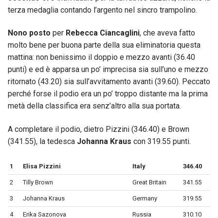
terza medaglia contando l’argento nel sincro trampolino.
Nono posto
per
Rebecca Ciancaglini
, che aveva fatto
molto bene per buona parte della sua eliminatoria questa
mattina: non benissimo il doppio e mezzo avanti (36.40
punti) e ed è apparsa un po’ imprecisa sia sull’uno e mezzo
ritornato (43.20) sia sull’avvitamento avanti (39.60). Peccato
perché forse il podio era un po’ troppo distante ma la prima
metà della classifica era senz’altro alla sua portata.
A completare il podio, dietro Pizzini (346.40) e Brown
(341.55), la tedesca
Johanna Kraus
con 319.55 punti.
1
Elisa Pizzini
Italy
346.40
2
Tilly Brown
Great Britain
341.55
3
Johanna Kraus
Germany
319.55
4
Erika Sazonova
Russia
310.10