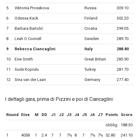
5
Viktoriia Prosekova
Russia
309.10
6
Odessa Kack
Finland
302.20
7
Barbara Bartolić
Croatia
299.05
8
Leah O Connell
Sweden
289.70
9
Rebecca Ciancaglini
Italy
288.80
10
Evie Smith
Great Britain
285.90
11
Sude Koprulu
Turkey
281.70
12
Sina van der Laan
Germany
277.40
I dettagli gara, prima di Pizzini e poi di Ciancaglini:
Round
Dive
M
DD
J1
J2
J3
J4
J5
J6
J7
Points
Score
obblig.
188.30
1
403B
1
2.4
7
7
7½
8
7
7½
7½
52.80
241.10