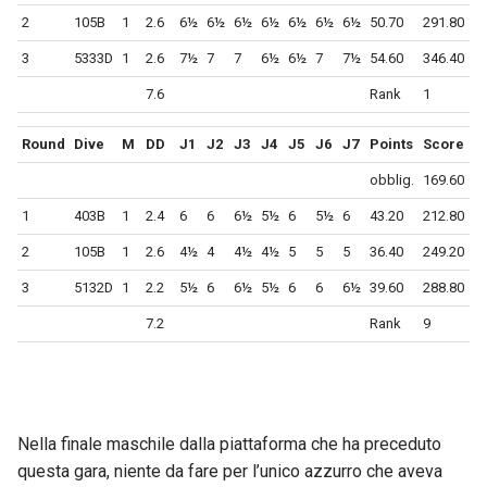
2
105B
1
2.6
6½
6½
6½
6½
6½
6½
6½
50.70
291.80
3
5333D
1
2.6
7½
7
7
6½
6½
7
7½
54.60
346.40
7.6
Rank
1
Round
Dive
M
DD
J1
J2
J3
J4
J5
J6
J7
Points
Score
obblig.
169.60
1
403B
1
2.4
6
6
6½
5½
6
5½
6
43.20
212.80
2
105B
1
2.6
4½
4
4½
4½
5
5
5
36.40
249.20
3
5132D
1
2.2
5½
6
6½
5½
6
6
6½
39.60
288.80
7.2
Rank
9
Nella finale maschile dalla piattaforma che ha preceduto
questa gara, niente da fare per l’unico azzurro che aveva