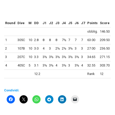
Round
Dive
M
DD
J1
J2
J3
J4
J5
J6
J7
Points
Score
obblig.
146.50
1
305C
10
2.8
8
8
8
7½
7
7
7
63.00
209.50
2
107B
10
3.0
4
3
2½
2½
3½
3
3
27.00
236.50
3
207C
10
3.3
3½
3½
3½
3½
3½
3½
3
34.65
271.15
4
405C
5
3.1
3½
3½
4
3½
3
3½
4
32.55
303.70
12.2
Rank
12
Condividi: