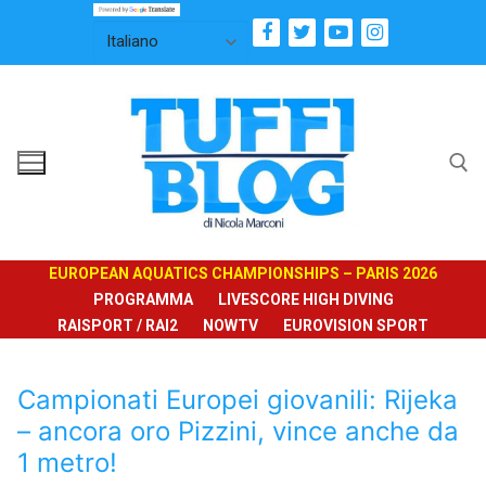
Vai
al
contenuto
Cerca:
EUROPEAN AQUATICS CHAMPIONSHIPS – PARIS 2026
PROGRAMMA
LIVESCORE HIGH DIVING
RAISPORT / RAI2
NOWTV
EUROVISION SPORT
Campionati Europei giovanili: Rijeka
– ancora oro Pizzini, vince anche da
1 metro!