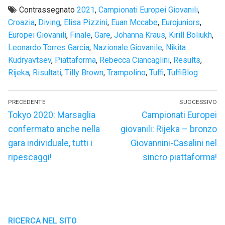
Contrassegnato
2021
,
Campionati Europei Giovanili
,
Croazia
,
Diving
,
Elisa Pizzini
,
Euan Mccabe
,
Eurojuniors
,
Europei Giovanili
,
Finale
,
Gare
,
Johanna Kraus
,
Kirill Boliukh
,
Leonardo Torres Garcia
,
Nazionale Giovanile
,
Nikita
Kudryavtsev
,
Piattaforma
,
Rebecca Ciancaglini
,
Results
,
Rijeka
,
Risultati
,
Tilly Brown
,
Trampolino
,
Tuffi
,
TuffiBlog
Navigazione
PRECEDENTE
SUCCESSIVO
articoli
Articolo
Articolo
Tokyo 2020: Marsaglia
Campionati Europei
precedente:
successivo:
confermato anche nella
giovanili: Rijeka – bronzo
gara individuale, tutti i
Giovannini-Casalini nel
ripescaggi!
sincro piattaforma!
RICERCA NEL SITO