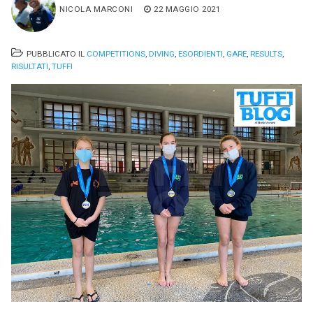
NICOLA MARCONI
22 MAGGIO 2021
PUBBLICATO IL
COMPETITIONS
,
DIVING
,
ESORDIENTI
,
GARE
,
RESULTS
,
RISULTATI
,
TUFFI