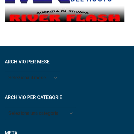
ARCHIVIO PER MESE
Archivio
per
mese
ARCHIVIO PER CATEGORIE
Archivio
per
categorie
META