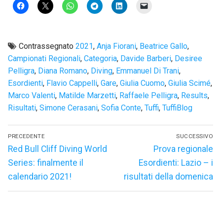
Contrassegnato
2021
,
Anja Fiorani
,
Beatrice Gallo
,
Campionati Regionali
,
Categoria
,
Davide Barberi
,
Desiree
Pelligra
,
Diana Romano
,
Diving
,
Emmanuel Di Trani
,
Esordienti
,
Flavio Cappelli
,
Gare
,
Giulia Cuomo
,
Giulia Scimé
,
Marco Valenti
,
Matilde Marzetti
,
Raffaele Pelligra
,
Results
,
Risultati
,
Simone Cerasani
,
Sofia Conte
,
Tuffi
,
TuffiBlog
Navigazione
PRECEDENTE
SUCCESSIVO
articoli
Articolo
Articolo
Red Bull Cliff Diving World
Prova regionale
precedente:
successivo:
Series: finalmente il
Esordienti: Lazio – i
calendario 2021!
risultati della domenica