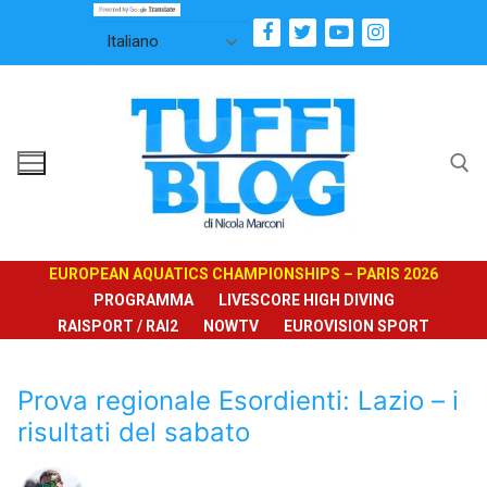
Vai
al
contenuto
Cerca:
EUROPEAN AQUATICS CHAMPIONSHIPS – PARIS 2026
PROGRAMMA
LIVESCORE HIGH DIVING
RAISPORT / RAI2
NOWTV
EUROVISION SPORT
Prova regionale Esordienti: Lazio – i
risultati del sabato