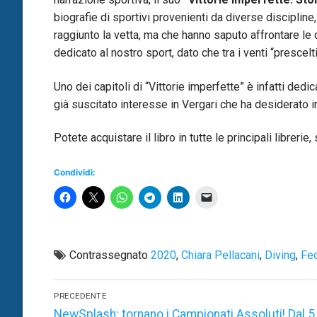
biografie di sportivi provenienti da diverse discipline,
raggiunto la vetta, ma che hanno saputo affrontare le 
dedicato al nostro sport, dato che tra i venti “prescelti
Uno dei capitoli di “Vittorie imperfette” è infatti dedi
già suscitato interesse in Vergari che ha desiderato in
Potete acquistare il libro in tutte le principali libreri
Condividi:
Contrassegnato
2020
,
Chiara Pellacani
,
Diving
,
Fed
Navigazione
PRECEDENTE
articoli
Articolo
NewSplash: tornano i Campionati Assoluti! Dal 5 