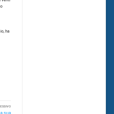
no
io, ha
ESSIVO
la sua