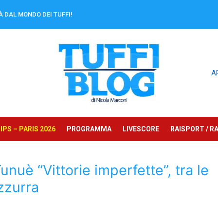
À DAL MONDO DEI TUFFI!
A
PS – PARIS 2026
PROGRAMMA
LIVESCORE
RAISPORT / RA
unuè “Vittorie imperfette”, tra le
azzurra