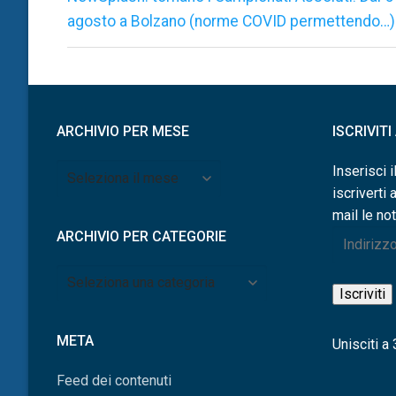
precedente:
agosto a Bolzano (norme COVID permettendo…)
ARCHIVIO PER MESE
ISCRIVIT
Archivio
Inserisci i
per
iscriverti 
mese
mail le not
ARCHIVIO PER CATEGORIE
Indirizzo
e-
Archivio
mail
Iscriviti
per
categorie
META
Unisciti a 3
Feed dei contenuti