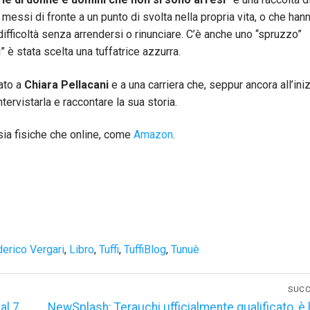
 messi di fronte a un punto di svolta nella propria vita, o che han
difficoltà senza arrendersi o rinunciare. C’è anche uno “spruzzo”
” è stata scelta una tuffatrice azzurra.
cato a
Chiara Pellacani
e a una carriera che, seppur ancora all’iniz
tervistarla e raccontare la sua storia.
e, sia fisiche che online, come
Amazon
.
erico Vergari
,
Libro
,
Tuffi
,
TuffiBlog
,
Tunuè
SUCC
Articolo
al 7
NewSplash: Terauchi ufficialmente qualificato, è 