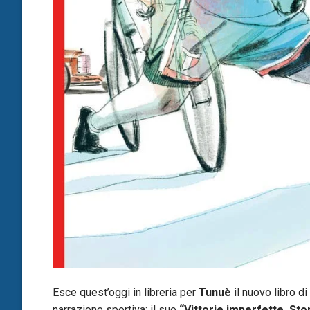
Esce quest’oggi in libreria per
Tunuè
il nuovo libro di
narrazione sportiva; il suo
“Vittorie imperfette. Sto