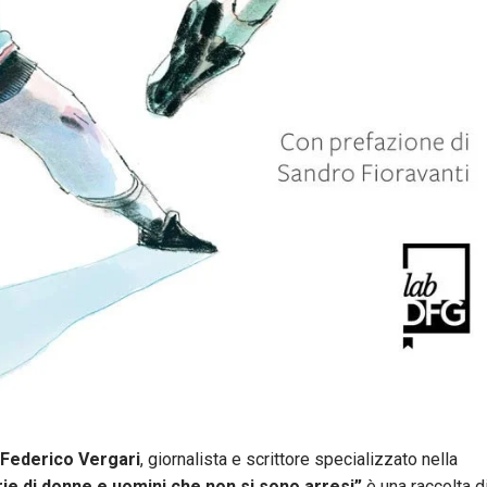
Federico Vergari
, giornalista e scrittore specializzato nella
rie di donne e uomini che non si sono arresi”
è una raccolta d