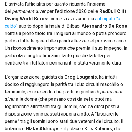
È arrivata l’ufficialità per quanto riguarda l’insieme
dei
permanent diver
per l’edizione 2020 delle
RedBull Cliff
Diving World Series
: come vi avevamo già
anticipato “a
caldo”
subito dopo la finale di Bilbao,
Alessandro De Rose
rientra a pieno titolo tra i migliori al mondo e potrà prendere
parte a tutte le gare dalle grandi altezze del prossimo anno.
Un riconoscimento importante che premia il suo impegno, in
particolare negli ultimi anni, tanto più che la lotta per
rientrare tra i tuffatori permanenti è stata veramente dura.
L’organizzazione, guidata da
Greg Louganis
, ha infatti
deciso di raggiungere la parità tra i due circuiti maschile e
femminile, concedendo due posti aggiuntivi di
permanent
diver
alle donne (che passano così da sei a otto) ma
togliendone altrettanti tra gli uomini, che da dieci posti a
disposizione sono passati appena a otto. A “lasciarci le
penne” tra gli uomini sono stati due veterani del circuito, il
britannico
Blake Aldridge
e il polacco
Kris Kolanus
, che