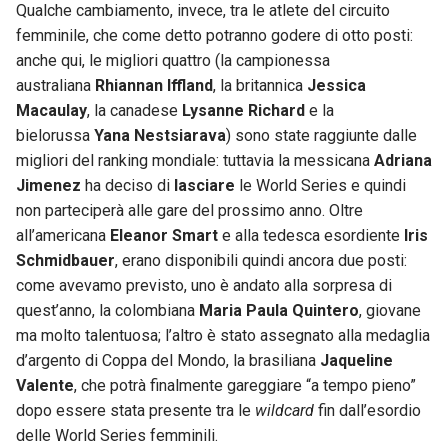
Qualche cambiamento, invece, tra le atlete del circuito
femminile, che come detto potranno godere di otto posti:
anche qui, le migliori quattro (la campionessa
australiana
Rhiannan Iffland
, la britannica
Jessica
Macaulay
, la canadese
Lysanne Richard
e la
bielorussa
Yana Nestsiarava
) sono state raggiunte dalle
migliori del ranking mondiale: tuttavia la messicana
Adriana
Jimenez
ha deciso di
lasciare
le World Series e quindi
non parteciperà alle gare del prossimo anno. Oltre
all’americana
Eleanor Smart
e alla tedesca esordiente
Iris
Schmidbauer
, erano disponibili quindi ancora due posti:
come avevamo previsto, uno è andato alla sorpresa di
quest’anno, la colombiana
Maria Paula Quintero
, giovane
ma molto talentuosa; l’altro è stato assegnato alla medaglia
d’argento di Coppa del Mondo, la brasiliana
Jaqueline
Valente
, che potrà finalmente gareggiare “a tempo pieno”
dopo essere stata presente tra le
wildcard
fin dall’esordio
delle World Series femminili.