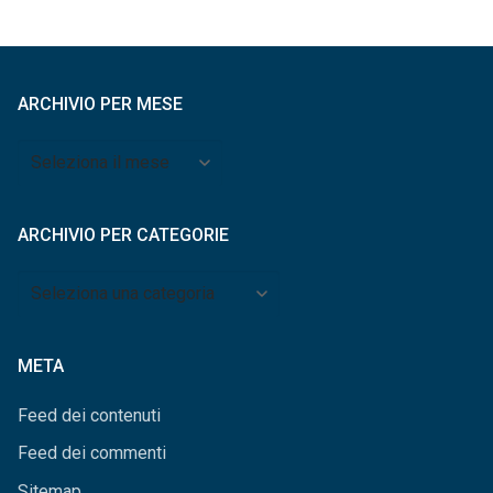
ARCHIVIO PER MESE
Archivio
per
mese
ARCHIVIO PER CATEGORIE
Archivio
per
categorie
META
Feed dei contenuti
Feed dei commenti
Sitemap