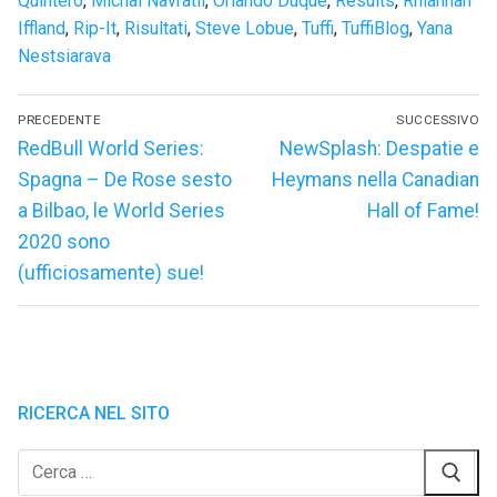
Quintero
,
Michal Navratil
,
Orlando Duque
,
Results
,
Rhiannan
Iffland
,
Rip-It
,
Risultati
,
Steve Lobue
,
Tuffi
,
TuffiBlog
,
Yana
Nestsiarava
Navigazione
PRECEDENTE
SUCCESSIVO
articoli
Articolo
Articolo
RedBull World Series:
NewSplash: Despatie e
precedente:
successivo:
Spagna – De Rose sesto
Heymans nella Canadian
a Bilbao, le World Series
Hall of Fame!
2020 sono
(ufficiosamente) sue!
RICERCA NEL SITO
Cerca: