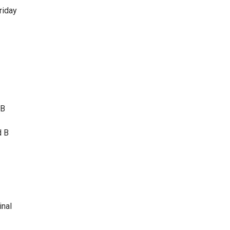
riday
 B
d B
inal