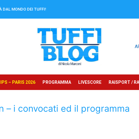
À DAL MONDO DEI TUFFI!
A
PS – PARIS 2026
PROGRAMMA
LIVESCORE
RAISPORT / RA
n – i convocati ed il programma