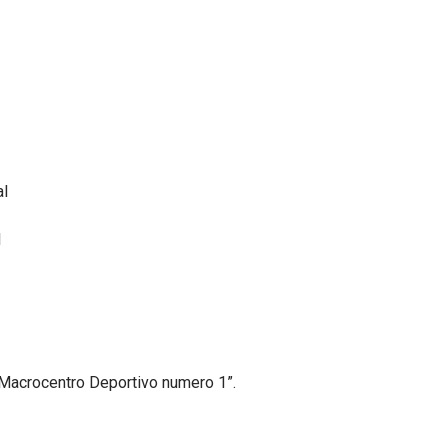
al
l
“Macrocentro Deportivo numero 1”.