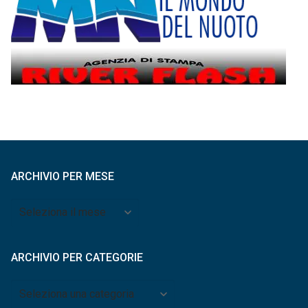
ARCHIVIO PER MESE
Archivio
per
mese
ARCHIVIO PER CATEGORIE
Archivio
per