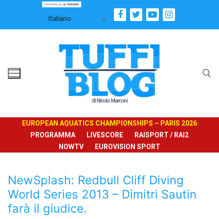
Vai
al
contenuto
Cerca:
EUROPEAN AQUATICS CHAMPIONSHIPS – PARIS 2026
PROGRAMMA
LIVESCORE
RAISPORT / RAI2
NOWTV
EUROVISION SPORT
NewSplash: Redbull Cliff Diving
World Series 2013 – Dimitri Sautin
farà il giudice.