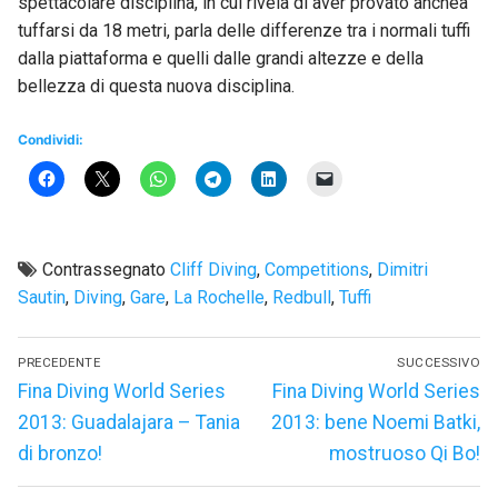
spettacolare disciplina, in cui rivela di aver provato anchea
tuffarsi da 18 metri, parla delle differenze tra i normali tuffi
dalla piattaforma e quelli dalle grandi altezze e della
bellezza di questa nuova disciplina.
Condividi:
Contrassegnato
Cliff Diving
,
Competitions
,
Dimitri
Sautin
,
Diving
,
Gare
,
La Rochelle
,
Redbull
,
Tuffi
Navigazione
PRECEDENTE
SUCCESSIVO
articoli
Articolo
Articolo
Fina Diving World Series
Fina Diving World Series
precedente:
successivo:
2013: Guadalajara – Tania
2013: bene Noemi Batki,
di bronzo!
mostruoso Qi Bo!