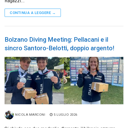
Ragazzi:…
CONTINUA A LEGGERE →
Bolzano Diving Meeting: Pellacani e il
sincro Santoro-Belotti, doppio argento!
NICOLA MARCONI
5 LUGLIO 2026