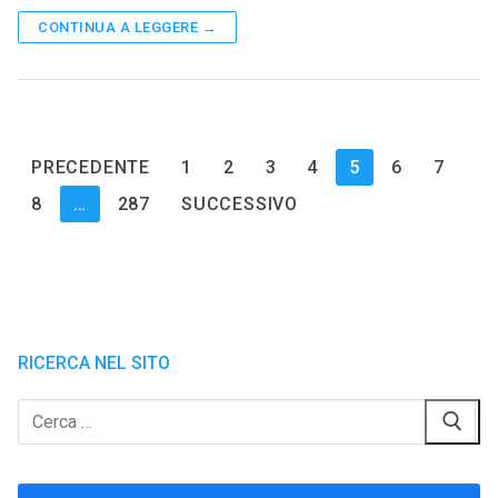
CONTINUA A LEGGERE →
Paginazione
PRECEDENTE
1
2
3
4
5
6
7
degli
8
…
287
SUCCESSIVO
articoli
RICERCA NEL SITO
Cerca: