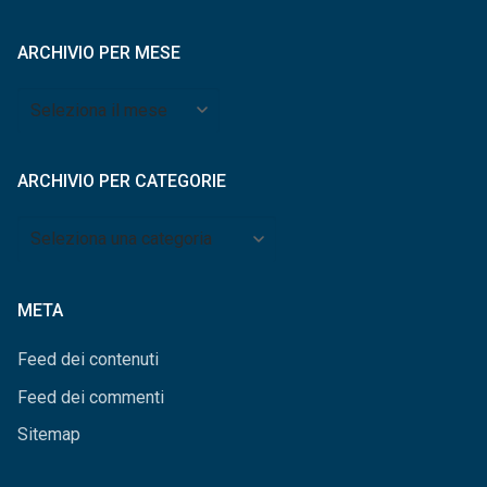
ARCHIVIO PER MESE
Archivio
per
mese
ARCHIVIO PER CATEGORIE
Archivio
per
categorie
META
Feed dei contenuti
Feed dei commenti
Sitemap