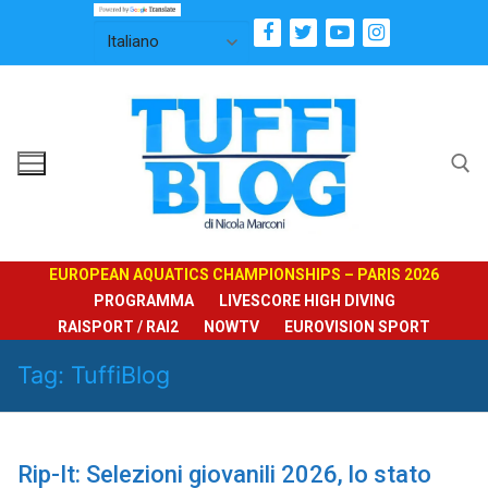
Vai
al
contenuto
Cerca:
EUROPEAN AQUATICS CHAMPIONSHIPS – PARIS 2026
PROGRAMMA
LIVESCORE HIGH DIVING
RAISPORT / RAI2
NOWTV
EUROVISION SPORT
Tag:
TuffiBlog
Rip-It: Selezioni giovanili 2026, lo stato