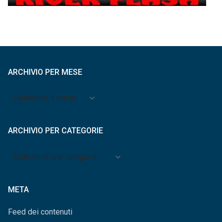
ARCHIVIO PER MESE
Archivio
per
mese
ARCHIVIO PER CATEGORIE
Archivio
per
categorie
META
Feed dei contenuti