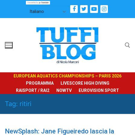
Vai
al
contenuto
Cerca:
EUROPEAN AQUATICS CHAMPIONSHIPS – PARIS 2026
PROGRAMMA
LIVESCORE HIGH DIVING
RAISPORT / RAI2
NOWTV
EUROVISION SPORT
Tag:
ritiri
NewSplash: Jane Figueiredo lascia la