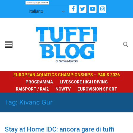
Vai
al
contenuto
Cerca:
EUROPEAN AQUATICS CHAMPIONSHIPS – PARIS 2026
PROGRAMMA
LIVESCORE HIGH DIVING
RAISPORT / RAI2
NOWTV
EUROVISION SPORT
Tag:
Kivanc Gur
Stay at Home IDC: ancora gare di tuffi