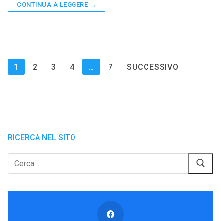
CONTINUA A LEGGERE →
Paginazione
1
2
3
4
…
7
SUCCESSIVO
degli
articoli
RICERCA NEL SITO
Cerca: