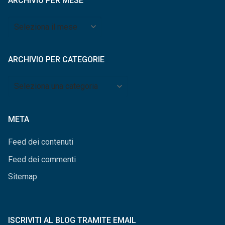
ARCHIVIO PER MESE
Archivio
per
mese
ARCHIVIO PER CATEGORIE
Archivio
per
categorie
META
Feed dei contenuti
Feed dei commenti
Sitemap
ISCRIVITI AL BLOG TRAMITE EMAIL