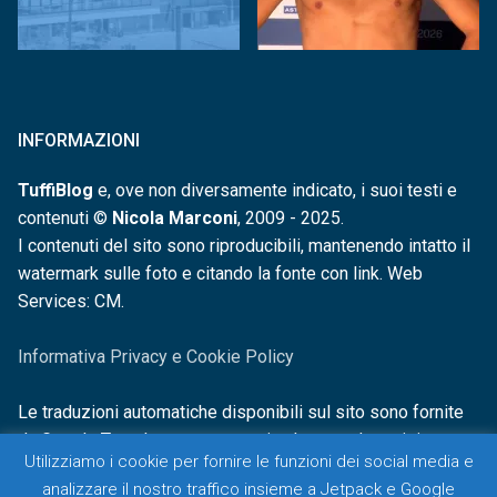
INFORMAZIONI
TuffiBlog
e, ove non diversamente indicato, i suoi testi e
contenuti ©
Nicola Marconi
, 2009 - 2025.
I contenuti del sito sono riproducibili, mantenendo intatto il
watermark sulle foto e citando la fonte con link. Web
Services: CM.
Informativa Privacy e Cookie Policy
Le traduzioni automatiche disponibili sul sito sono fornite
da Google Translate e non sono in alcun modo revisionate o
Utilizziamo i cookie per fornire le funzioni dei social media e
controllate.
analizzare il nostro traffico insieme a Jetpack e Google