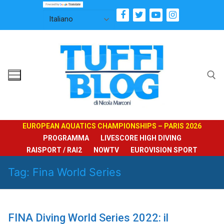
Vai
al
contenuto
Cerca:
EUROPEAN AQUATICS CHAMPIONSHIPS – PARIS 2026
PROGRAMMA
LIVESCORE HIGH DIVING
RAISPORT / RAI2
NOWTV
EUROVISION SPORT
Tag:
Fina World Series
FINA Diving World Series 2022: il