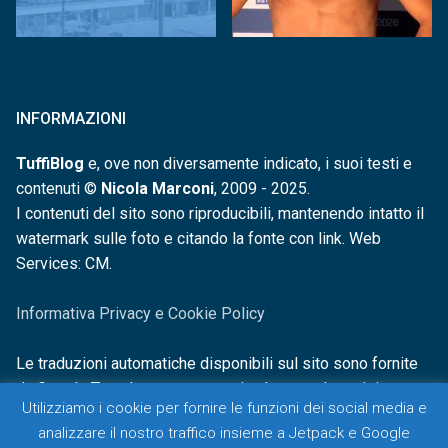
INFORMAZIONI
TuffiBlog
e, ove non diversamente indicato, i suoi testi e
contenuti ©
Nicola Marconi
, 2009 - 2025.
I contenuti del sito sono riproducibili, mantenendo intatto il
watermark sulle foto e citando la fonte con link. Web
Services: CM.
Informativa Privacy e Cookie Policy
Le traduzioni automatiche disponibili sul sito sono fornite
da Google Translate e non sono in alcun modo revisionate o
Utilizziamo i cookie per fornire le funzioni dei social media e
controllate.
analizzare il nostro traffico insieme a Jetpack e Google