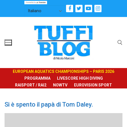
Vai
al
contenuto
Cerca:
EUROPEAN AQUATICS CHAMPIONSHIPS – PARIS 2026
PROGRAMMA
LIVESCORE HIGH DIVING
RAISPORT / RAI2
NOWTV
EUROVISION SPORT
Si è spento il papà di Tom Daley.