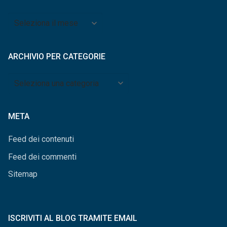
Archivio
per
mese
ARCHIVIO PER CATEGORIE
Archivio
per
categorie
META
Feed dei contenuti
Feed dei commenti
Sitemap
ISCRIVITI AL BLOG TRAMITE EMAIL