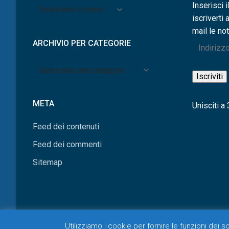
Archivio
Inserisci i
per
iscriverti 
mese
mail le not
ARCHIVIO PER CATEGORIE
Indirizzo
e-
Archivio
mail
Iscriviti
per
categorie
META
Unisciti a 3
Feed dei contenuti
Feed dei commenti
Sitemap
Utilizziamo i cookie per fornire le funzioni dei 