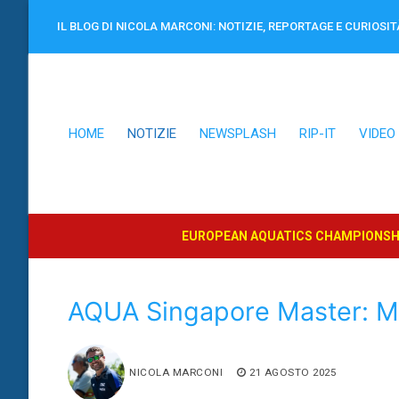
Vai
IL BLOG DI NICOLA MARCONI: NOTIZIE, REPORTAGE E CURIOSIT
al
contenuto
HOME
NOTIZIE
NEWSPLASH
RIP-IT
VIDEO
EUROPEAN AQUATICS CHAMPIONSHI
AQUA Singapore Master: Mir
NICOLA MARCONI
21 AGOSTO 2025