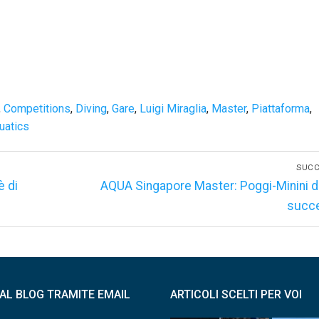
,
Competitions
,
Diving
,
Gare
,
Luigi Miraglia
,
Master
,
Piattaforma
,
uatics
SUCC
Articolo
è di
AQUA Singapore Master: Poggi-Minini 
successivo:
succe
I AL BLOG TRAMITE EMAIL
ARTICOLI SCELTI PER VOI