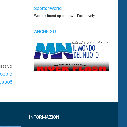
Sports4World
World’s finest sport news. Exclusively.
ANCHE SU…
ESSIVO
doppio
sso!!
INFORMAZIONI