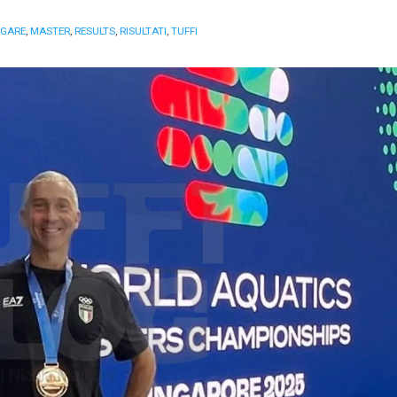
GARE
,
MASTER
,
RESULTS
,
RISULTATI
,
TUFFI