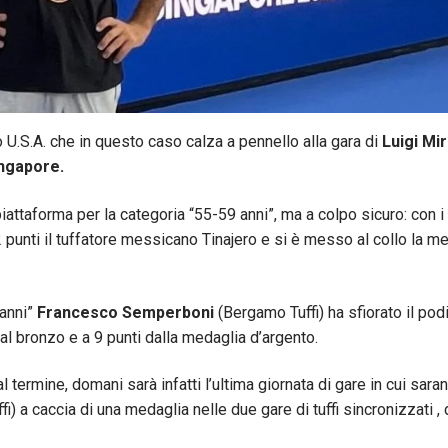
o U.S.A. che in questo caso calza a pennello alla gara di
Luigi Mir
ngapore.
piattaforma per la categoria “55-59 anni”, ma a colpo sicuro: con i
 punti il tuffatore messicano Tinajero e si è messo al collo la m
 anni”
Francesco Semperboni
(Bergamo Tuffi) ha sfiorato il podi
al bronzo e a 9 punti dalla medaglia d’argento.
 termine, domani sarà infatti l’ultima giornata di gare in cui sara
) a caccia di una medaglia nelle due gare di tuffi sincronizzati , 