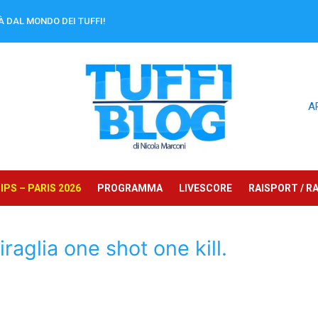
À DAL MONDO DEI TUFFI!
A
PS – PARIS 2026
PROGRAMMA
LIVESCORE
RAISPORT / RA
aglia one shot one kill.