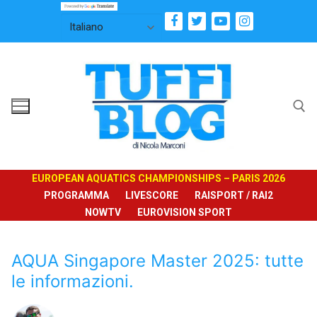
Vai
al
contenuto
Cerca:
EUROPEAN AQUATICS CHAMPIONSHIPS – PARIS 2026
PROGRAMMA
LIVESCORE
RAISPORT / RAI2
NOWTV
EUROVISION SPORT
AQUA Singapore Master 2025: tutte
le informazioni.