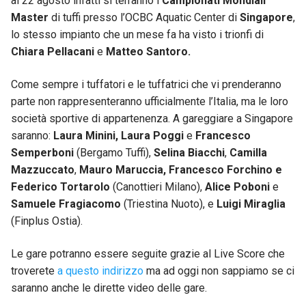
al 22 agosto infatti si terranno i
Campionati Mondiali
Master
di tuffi presso l’OCBC Aquatic Center di
Singapore
,
lo stesso impianto che un mese fa ha visto i trionfi di
Chiara Pellacani
e
Matteo Santoro.
Come sempre i tuffatori e le tuffatrici che vi prenderanno
parte non rappresenteranno ufficialmente l’Italia, ma le loro
società sportive di appartenenza. A gareggiare a Singapore
saranno:
Laura Minini, Laura Poggi
e
Francesco
Semperboni
(Bergamo Tuffi),
Selina Biacchi
,
Camilla
Mazzuccato
,
Mauro Maruccia, Francesco Forchino e
Federico Tortarolo
(Canottieri Milano),
Alice Poboni
e
Samuele Fragiacomo
(Triestina Nuoto), e
Luigi Miraglia
(Finplus Ostia).
Le gare potranno essere seguite grazie al Live Score che
troverete
a questo indirizzo
ma ad oggi non sappiamo se ci
saranno anche le dirette video delle gare.