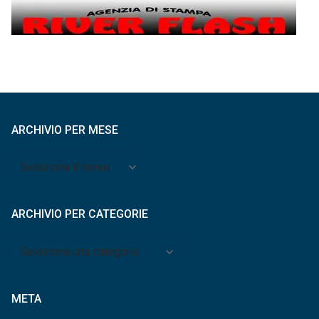
ARCHIVIO PER MESE
Archivio
per
mese
ARCHIVIO PER CATEGORIE
Archivio
per
categorie
META