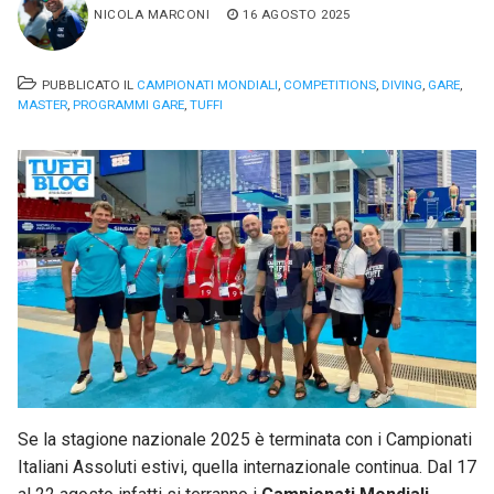
NICOLA MARCONI
16 AGOSTO 2025
PUBBLICATO IL
CAMPIONATI MONDIALI
,
COMPETITIONS
,
DIVING
,
GARE
,
MASTER
,
PROGRAMMI GARE
,
TUFFI
Se la stagione nazionale 2025 è terminata con i Campionati
Italiani Assoluti estivi, quella internazionale continua. Dal 17