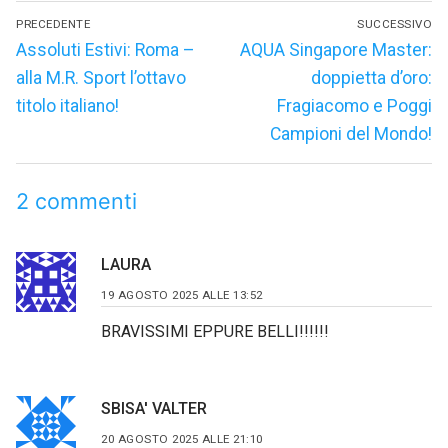
Navigazione
PRECEDENTE
SUCCESSIVO
articoli
Articolo
Articolo
Assoluti Estivi: Roma –
AQUA Singapore Master:
precedente:
successivo:
alla M.R. Sport l’ottavo
doppietta d’oro:
titolo italiano!
Fragiacomo e Poggi
Campioni del Mondo!
2 commenti
LAURA
19 AGOSTO 2025 ALLE 13:52
BRAVISSIMI EPPURE BELLI!!!!!!
SBISA' VALTER
20 AGOSTO 2025 ALLE 21:10