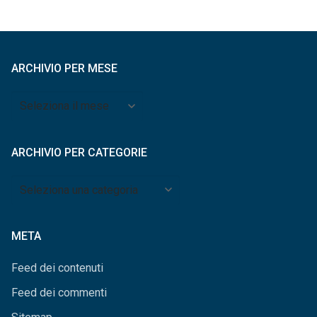
ARCHIVIO PER MESE
Archivio
per
mese
ARCHIVIO PER CATEGORIE
Archivio
per
categorie
META
Feed dei contenuti
Feed dei commenti