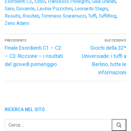
Esordienti C2
,
Estivi
,
Francesco Pellegrini
,
Gaia Granati
,
Gare
,
Giovanile
,
Lavinia Pizzichini
,
Leonardo Stagni
,
Results
,
Risultati
,
Tommaso Scaramucci
,
Tuffi
,
TuffiBlog
,
Zeno Adami
Navigazione
PRECEDENTE
SUCCESSIVO
articoli
Articolo
Articolo
Finale Esordienti C1 – C2
Giochi della 32ª
precedente:
successivo:
– C3: Riccione – i risultati
Universiade: i tuffi a
del giovedì pomeriggio
Berlino, tutte le
informazioni
RICERCA NEL SITO
Cerca: