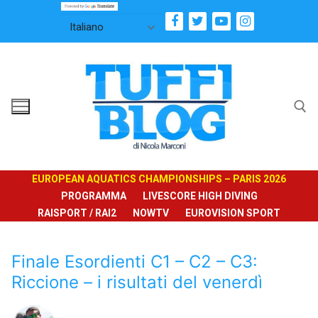
Vai
al
contenuto
Cerca:
EUROPEAN AQUATICS CHAMPIONSHIPS – PARIS 2026
PROGRAMMA
LIVESCORE HIGH DIVING
RAISPORT / RAI2
NOWTV
EUROVISION SPORT
Finale Esordienti C1 – C2 – C3:
Riccione – i risultati del venerdì