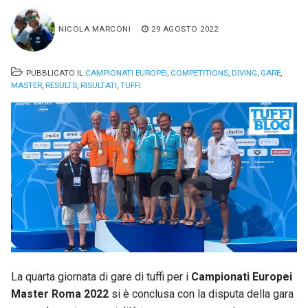
NICOLA MARCONI
29 AGOSTO 2022
PUBBLICATO IL
CAMPIONATI EUROPEI
,
COMPETITIONS
,
DIVING
,
GARE
,
MASTER
,
RESULTS
,
RISULTATI
,
TUFFI
La quarta giornata di gare di tuffi per i
Campionati Europei
Master Roma 2022
si è conclusa con la disputa della gara