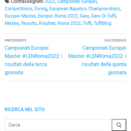
Contrassegnato
2022
,
Campionati Europei
,
Competitions
,
Diving
,
European Aquatics Championships
,
Europei Master
,
Europei Roma 2022
,
Gare
,
Gare Di Tuffi
,
Master
,
Results
,
Risultati
,
Roma 2022
,
Tuffi
,
TuffiBlog
Navigazione
PRECEDENTE
SUCCESSIVO
articoli
Articolo
Articolo
Campionati Europei
Campionati Europei
precedente:
successivo:
Master #LENRoma2022: i
Master #LENRoma2022: i
risultati della terza
risultati della quinta
giornata
giornata
RICERCA NEL SITO
Cerca: