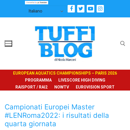
Vai
al
contenuto
Cerca:
EUROPEAN AQUATICS CHAMPIONSHIPS – PARIS 2026
PROGRAMMA
LIVESCORE HIGH DIVING
RAISPORT / RAI2
NOWTV
EUROVISION SPORT
Campionati Europei Master
#LENRoma2022: i risultati della
quarta giornata