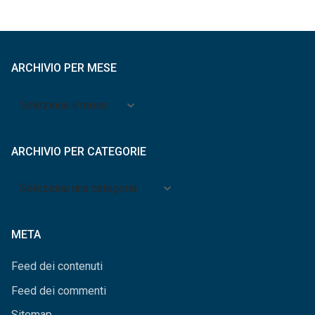
ARCHIVIO PER MESE
Archivio
per
mese
ARCHIVIO PER CATEGORIE
Archivio
per
categorie
META
Feed dei contenuti
Feed dei commenti
Sitemap