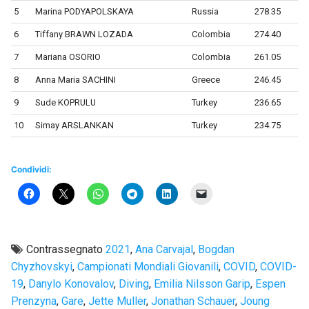
5
Marina PODYAPOLSKAYA
Russia
278.35
6
Tiffany BRAWN LOZADA
Colombia
274.40
7
Mariana OSORIO
Colombia
261.05
8
Anna Maria SACHINI
Greece
246.45
9
Sude KOPRULU
Turkey
236.65
10
Simay ARSLANKAN
Turkey
234.75
Condividi:
Contrassegnato
2021
,
Ana Carvajal
,
Bogdan
Chyzhovskyi
,
Campionati Mondiali Giovanili
,
COVID
,
COVID-
19
,
Danylo Konovalov
,
Diving
,
Emilia Nilsson Garip
,
Espen
Prenzyna
,
Gare
,
Jette Muller
,
Jonathan Schauer
,
Joung