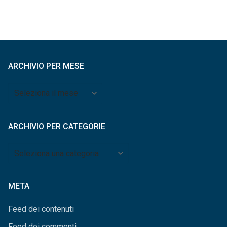
ARCHIVIO PER MESE
Archivio
per
mese
ARCHIVIO PER CATEGORIE
Archivio
per
categorie
META
Feed dei contenuti
Feed dei commenti