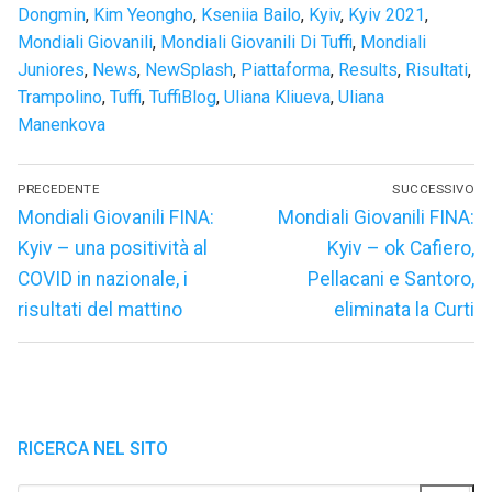
Dongmin
,
Kim Yeongho
,
Kseniia Bailo
,
Kyiv
,
Kyiv 2021
,
Mondiali Giovanili
,
Mondiali Giovanili Di Tuffi
,
Mondiali
Juniores
,
News
,
NewSplash
,
Piattaforma
,
Results
,
Risultati
,
Trampolino
,
Tuffi
,
TuffiBlog
,
Uliana Kliueva
,
Uliana
Manenkova
Navigazione
PRECEDENTE
SUCCESSIVO
articoli
Articolo
Articolo
Mondiali Giovanili FINA:
Mondiali Giovanili FINA:
precedente:
successivo:
Kyiv – una positività al
Kyiv – ok Cafiero,
COVID in nazionale, i
Pellacani e Santoro,
risultati del mattino
eliminata la Curti
RICERCA NEL SITO