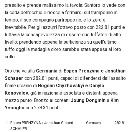
presalto e prende malissimo la tavola: Santoro lo vede con
la coda dell’occhio e riesce a fermarsi sul trampolino in
tempo, il suo compagno purtroppo no, e lo zero è
inevitabile. Per gli azzurri l’ottavo posto con 222.81 punti e
tuttavia la consapevolezza di essere due tuffatori di alto
livello: prendendo appena la sufficienza su quell’ultimo
tuffo oggi la medaglia d’oro sarebbe stata appesa al loro
collo.
Oro che va alla
Germania
di
Espen Prenzyna e Jonathan
Schauer
con 282.81 punti, capaci di difendersi dall’assalto
finale ucraino di
Bogdan Chyzhovskyi e Danylo
Konovalov
, già in nazionale assoluta e distanti appena
mezzo punto. Bronzo ai coreani
Joung
Dongmin
e
Kim
Yeongho
con 278.31 punti.
1
Espen PRENZYNA / Jonathan Gisbert
Germany
282.81
SCHAUER