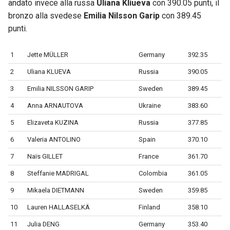
andato invece alla russa
Uliana Kliueva
con 390.05 punti, il
bronzo alla svedese
Emilia Nilsson Garip
con 389.45
punti.
1
Jette MÜLLER
Germany
392.35
2
Uliana KLUEVA
Russia
390.05
3
Emilia NILSSON GARIP
Sweden
389.45
4
Anna ARNAUTOVA
Ukraine
383.60
5
Elizaveta KUZINA
Russia
377.85
6
Valeria ANTOLINO
Spain
370.10
7
Naïs GILLET
France
361.70
8
Steffanie MADRIGAL
Colombia
361.05
9
Mikaela DIETMANN
Sweden
359.85
10
Lauren HALLASELKÄ
Finland
358.10
11
Julia DENG
Germany
353.40