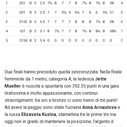
1
201
B
3
2.0
7½
8
7
7
8
7½
8
7½
8
38
45.
2
301
B
3
2.0
7
7
5½
4
6½
7
6
6
5½
31
37.
3
5152
B
3
3.0
7
7
7
7
8
8
8
7½
8
38
68.
4
107
B
3
3.1
8
7½
7
7
8
7½
8
8½
8
38½
71.
5
5154
B
3
3.4
0
0
0
0
0
0
0
0
0
0
0.0
Due finali hanno preceduto quella sincronizzata. Nella finale
femminile da 1 metro, categoria A, la tedesca
Jette
Mueller
è riuscita a spuntarla con 392.35 punti in una gara
tiratissima e molto appassionante, con continui
stravolgimenti: tra oro e bronzo ci sono meno di tre punti!
Ad avere la peggio sono state l’ucraina
Anna Arnautova
e
la russa
Elizaveta Kuzina
, stamattina tra le prime tre ma
oggi non in grado di mantenere la posizione; l’argento è