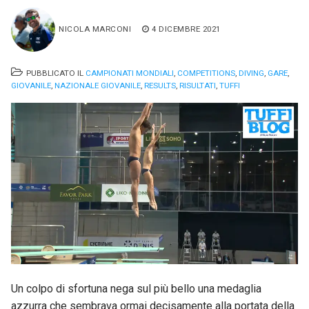
NICOLA MARCONI
4 DICEMBRE 2021
PUBBLICATO IL
CAMPIONATI MONDIALI
,
COMPETITIONS
,
DIVING
,
GARE
,
GIOVANILE
,
NAZIONALE GIOVANILE
,
RESULTS
,
RISULTATI
,
TUFFI
Un colpo di sfortuna nega sul più bello una medaglia
azzurra che sembrava ormai decisamente alla portata della