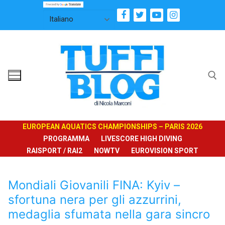
Vai
al
contenuto
Cerca:
EUROPEAN AQUATICS CHAMPIONSHIPS – PARIS 2026
PROGRAMMA
LIVESCORE HIGH DIVING
RAISPORT / RAI2
NOWTV
EUROVISION SPORT
Mondiali Giovanili FINA: Kyiv –
sfortuna nera per gli azzurrini,
medaglia sfumata nella gara sincro