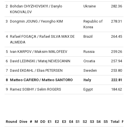
2
Bohdan CHYZHOVSKYI / Danylo
Ukraine
282.36
KONOVALOV
3
Dongmin JOUNG / Yeongho KIM
Republic of
278.31
Korea
4
Rafael FOGAÇA / Rafael SILVA MAX DE
Brazil
264.45
ALMEIDA
5
Ivan KARPOV / Maksim MALOFEEV
Russia
259.26
6
David LEDINSKI / Matej NEVESCANIN
Croatia
257.94
7
David EKDAHL / Elias PETERSEN
Sweden
253.80
8
Matteo CAFIERO / Matteo SANTORO
Italy
222.81
9
Ramez SOBHY / Selim ROGERS
Egypt
184.62
Round
Dive
#
M
DD
E1
E2
E3
E4
S1
S2
S3
S4
S5
Total
Poi