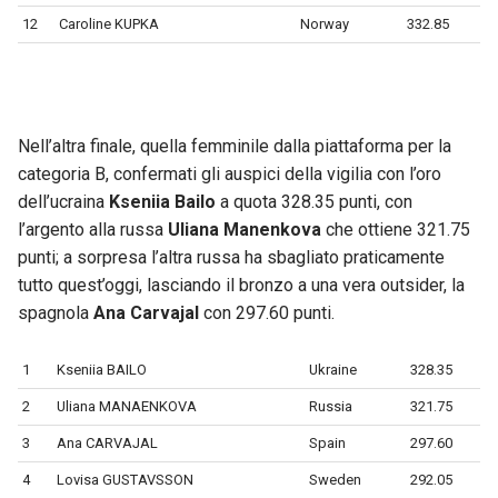
12
Caroline KUPKA
Norway
332.85
Nell’altra finale, quella femminile dalla piattaforma per la
categoria B, confermati gli auspici della vigilia con l’oro
dell’ucraina
Kseniia Bailo
a quota 328.35 punti, con
l’argento alla russa
Uliana Manenkova
che ottiene 321.75
punti; a sorpresa l’altra russa ha sbagliato praticamente
tutto quest’oggi, lasciando il bronzo a una vera outsider, la
spagnola
Ana Carvajal
con 297.60 punti.
1
Kseniia BAILO
Ukraine
328.35
2
Uliana MANAENKOVA
Russia
321.75
3
Ana CARVAJAL
Spain
297.60
4
Lovisa GUSTAVSSON
Sweden
292.05