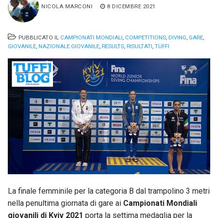
NICOLA MARCONI
8 DICEMBRE 2021
PUBBLICATO IL
CAMPIONATI MONDIALI
,
COMPETITIONS
,
DIVING
,
GARE
,
GIOVANILE
,
NAZIONALE GIOVANILE
,
RESULTS
,
RISULTATI
,
TUFFI
La finale femminile per la categoria B dal trampolino 3 metri
nella penultima giornata di gare ai
Campionati Mondiali
giovanili di Kyiv 2021
porta la settima medaglia per la