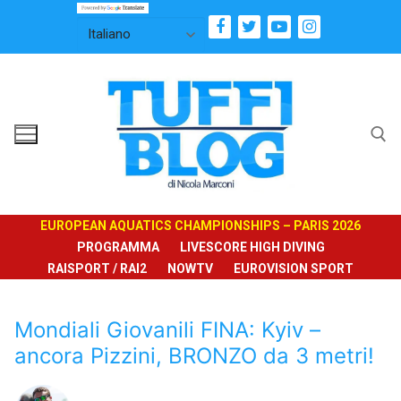
Vai
al
contenuto
Cerca:
EUROPEAN AQUATICS CHAMPIONSHIPS – PARIS 2026
PROGRAMMA
LIVESCORE HIGH DIVING
RAISPORT / RAI2
NOWTV
EUROVISION SPORT
Mondiali Giovanili FINA: Kyiv –
ancora Pizzini, BRONZO da 3 metri!