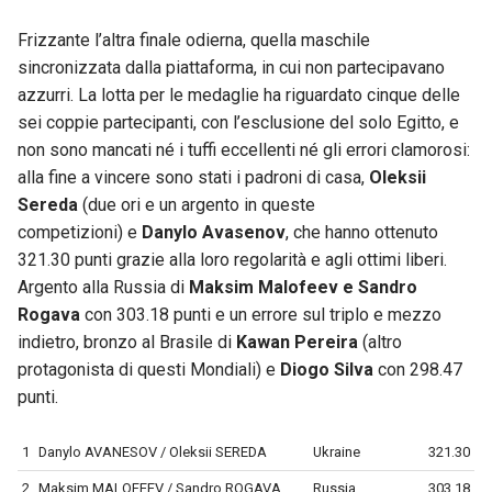
Frizzante l’altra finale odierna, quella maschile
sincronizzata dalla piattaforma, in cui non partecipavano
azzurri. La lotta per le medaglie ha riguardato cinque delle
sei coppie partecipanti, con l’esclusione del solo Egitto, e
non sono mancati né i tuffi eccellenti né gli errori clamorosi:
alla fine a vincere sono stati i padroni di casa,
Oleksii
Sereda
(due ori e un argento in queste
competizioni) e
Danylo Avasenov
, che hanno ottenuto
321.30 punti grazie alla loro regolarità e agli ottimi liberi.
Argento alla Russia di
Maksim Malofeev e Sandro
Rogava
con 303.18 punti e un errore sul triplo e mezzo
indietro, bronzo al Brasile di
Kawan Pereira
(altro
protagonista di questi Mondiali) e
Diogo Silva
con 298.47
punti.
1
Danylo AVANESOV / Oleksii SEREDA
Ukraine
321.30
2
Maksim MALOFEEV / Sandro ROGAVA
Russia
303.18