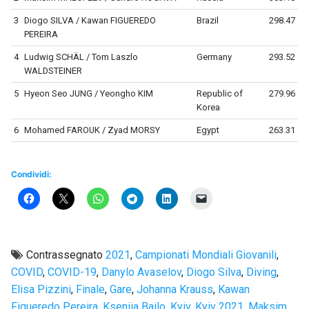
3
Diogo SILVA / Kawan FIGUEREDO
Brazil
298.47
PEREIRA
4
Ludwig SCHÄL / Tom Laszlo
Germany
293.52
WALDSTEINER
5
Hyeon Seo JUNG / Yeongho KIM
Republic of
279.96
Korea
6
Mohamed FAROUK / Zyad MORSY
Egypt
263.31
Condividi:
Contrassegnato
2021
,
Campionati Mondiali Giovanili
,
COVID
,
COVID-19
,
Danylo Avaselov
,
Diogo Silva
,
Diving
,
Elisa Pizzini
,
Finale
,
Gare
,
Johanna Krauss
,
Kawan
Figueredo Pereira
,
Kseniia Bailo
,
Kyiv
,
Kyiv 2021
,
Maksim