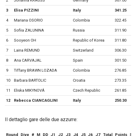
2
Johanna KRAUSS
Germany
367.00
3
Elisa PIZZINI
Italy
341.25
4
Mariana OSORIO
Colombia
322.45
5
Sofiia ZALUNINA
Russia
311.90
6
Sooyeon OH
Republic of Korea
311.80
7
Laina REMUND
Switzerland
306.30
8
Ana CARVAJAL
Spain
301.50
9
Tiffany BRAWN LOZADA
Colombia
276.85
10
Barbara BARTOLIC
Croatia
273.35
11
Eliska MIKYNOVÁ
Czech Republic
261.85
12
Rebecca CIANCAGLINI
Italy
250.30
Il dettaglio gare delle due azzurre:
Round
Dive
#
M
DD
J1
J2
J3
J4
J5
J6
J7
Total
Points
Sc