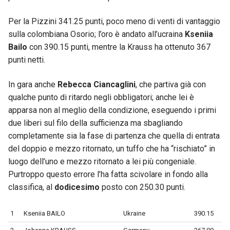
Per la Pizzini 341.25 punti, poco meno di venti di vantaggio
sulla colombiana Osorio; l’oro è andato all’ucraina
Kseniia
Bailo
con 390.15 punti, mentre la Krauss ha ottenuto 367
punti netti.
In gara anche
Rebecca Ciancaglini
, che partiva già con
qualche punto di ritardo negli obbligatori; anche lei è
apparsa non al meglio della condizione, eseguendo i primi
due liberi sul filo della sufficienza ma sbagliando
completamente sia la fase di partenza che quella di entrata
del doppio e mezzo ritornato, un tuffo che ha “rischiato” in
luogo dell’uno e mezzo ritornato a lei più congeniale.
Purtroppo questo errore l’ha fatta scivolare in fondo alla
classifica, al
dodicesimo
posto con 250.30 punti.
1
Kseniia BAILO
Ukraine
390.15