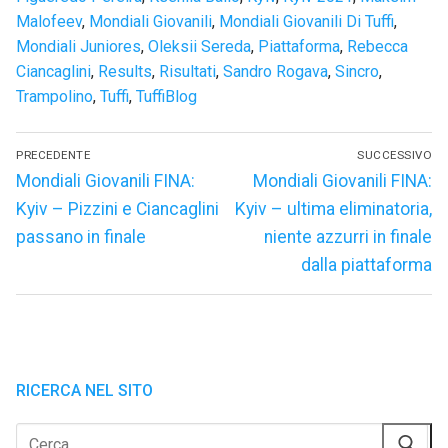
Malofeev
,
Mondiali Giovanili
,
Mondiali Giovanili Di Tuffi
,
Mondiali Juniores
,
Oleksii Sereda
,
Piattaforma
,
Rebecca
Ciancaglini
,
Results
,
Risultati
,
Sandro Rogava
,
Sincro
,
Trampolino
,
Tuffi
,
TuffiBlog
Navigazione
PRECEDENTE
SUCCESSIVO
articoli
Articolo
Articolo
Mondiali Giovanili FINA:
Mondiali Giovanili FINA:
precedente:
successivo:
Kyiv – Pizzini e Ciancaglini
Kyiv – ultima eliminatoria,
passano in finale
niente azzurri in finale
dalla piattaforma
RICERCA NEL SITO
Cerca: