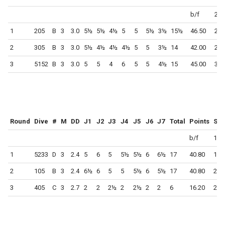
b/f
207
1
205
B
3
3.0
5½
5½
4½
5
5
5½
3½
15½
46.50
254
2
305
B
3
3.0
5½
4½
4½
4½
5
5
3½
14
42.00
296
3
5152
B
3
3.0
5
5
4
6
5
5
4½
15
45.00
341
Round
Dive
#
M
DD
J1
J2
J3
J4
J5
J6
J7
Total
Points
Sco
b/f
152
1
5233
D
3
2.4
5
6
5
5½
5½
6
6½
17
40.80
193
2
105
B
3
2.4
6½
6
5
5
5½
6
5½
17
40.80
234
3
405
C
3
2.7
2
2
2½
2
2½
2
2
6
16.20
250