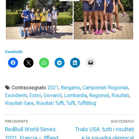
Condividi:
Contrassegnato
2021
,
Bergamo
,
Campionati Regionali
,
Esordienti
,
Estivi
,
Giovanili
,
Lombardia
,
Regionali
,
Risultati
,
Risultati Gare
,
Risultati Tuffi
,
Tuffi
,
TuffiBlog
Navigazione
PRECEDENTE
SUCCESSIVO
articoli
Articolo
Articolo
RedBull World Series
Trials USA: tutti i risultati
precedente:
successivo:
2021: Francia – Iffland
e la squadra olimpica!