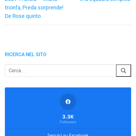
trionfa, Preda sorprende!
De Rose quinto
RICERCA NEL SITO
Cerca:
3.3K
Followers
Seguici su Facebook