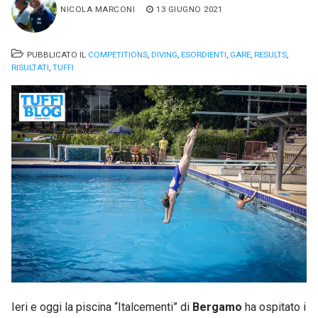
NICOLA MARCONI
13 GIUGNO 2021
PUBBLICATO IL
COMPETITIONS
,
DIVING
,
ESORDIENTI
,
GARE
,
RESULTS
,
RISULTATI
,
TUFFI
Ieri e oggi la piscina “Italcementi” di
Bergamo
ha ospitato i