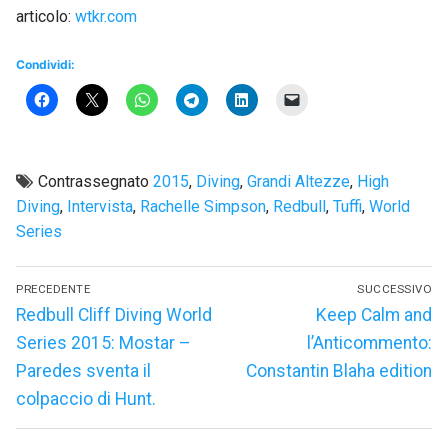
articolo:
wtkr.com
Condividi:
Contrassegnato
2015
,
Diving
,
Grandi Altezze
,
High
Diving
,
Intervista
,
Rachelle Simpson
,
Redbull
,
Tuffi
,
World
Series
Navigazione
PRECEDENTE
SUCCESSIVO
articoli
Articolo
Articolo
Redbull Cliff Diving World
Keep Calm and
precedente:
successivo:
Series 2015: Mostar –
l’Anticommento:
Paredes sventa il
Constantin Blaha edition
colpaccio di Hunt.