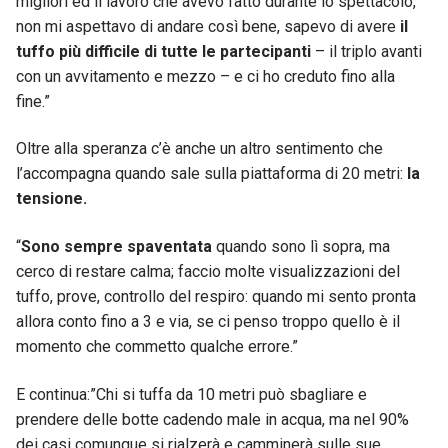
migliori ed il lavoro che avevo fatto durante lo spettacolo,
non mi aspettavo di andare così bene, sapevo di avere
il
tuffo più difficile di tutte le partecipanti
– il triplo avanti
con un avvitamento e mezzo – e ci ho creduto fino alla
fine.”
Oltre alla speranza c’è anche un altro sentimento che
l’accompagna quando sale sulla piattaforma di 20 metri:
la
tensione.
“
Sono sempre spaventata
quando sono lì sopra, ma
cerco di restare calma; faccio molte visualizzazioni del
tuffo, prove, controllo del respiro: quando mi sento pronta
allora conto fino a 3 e via, se ci penso troppo quello è il
momento che commetto qualche errore.”
E continua:”Chi si tuffa da 10 metri può sbagliare e
prendere delle botte cadendo male in acqua, ma nel 90%
dei casi comunque si rialzerà e camminerà sulle sue