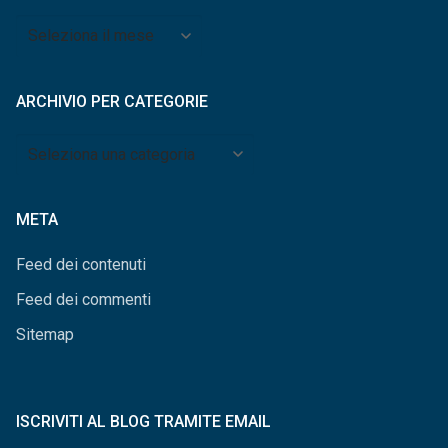
Archivio
per
mese
ARCHIVIO PER CATEGORIE
Archivio
per
categorie
META
Feed dei contenuti
Feed dei commenti
Sitemap
ISCRIVITI AL BLOG TRAMITE EMAIL