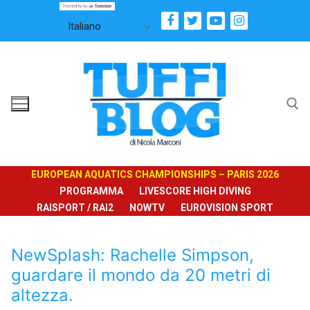
Vai
al
contenuto
Cerca:
EUROPEAN AQUATICS CHAMPIONSHIPS – PARIS 2026
PROGRAMMA
LIVESCORE HIGH DIVING
RAISPORT / RAI2
NOWTV
EUROVISION SPORT
NewSplash: Rachelle Simpson,
guardare il mondo da 20 metri di
altezza.