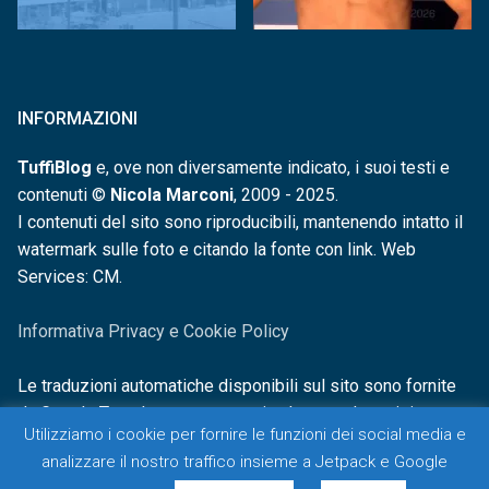
INFORMAZIONI
TuffiBlog
e, ove non diversamente indicato, i suoi testi e
contenuti ©
Nicola Marconi
, 2009 - 2025.
I contenuti del sito sono riproducibili, mantenendo intatto il
watermark sulle foto e citando la fonte con link. Web
Services: CM.
Informativa Privacy e Cookie Policy
Le traduzioni automatiche disponibili sul sito sono fornite
da Google Translate e non sono in alcun modo revisionate o
Utilizziamo i cookie per fornire le funzioni dei social media e
controllate.
analizzare il nostro traffico insieme a Jetpack e Google