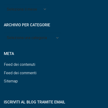
Archivio
per
mese
ARCHIVIO PER CATEGORIE
Archivio
per
categorie
META
Feed dei contenuti
Feed dei commenti
Sitemap
ISCRIVITI AL BLOG TRAMITE EMAIL