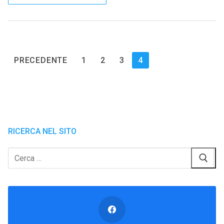
Paginazione
PRECEDENTE
1
2
3
4
degli
articoli
RICERCA NEL SITO
Cerca: