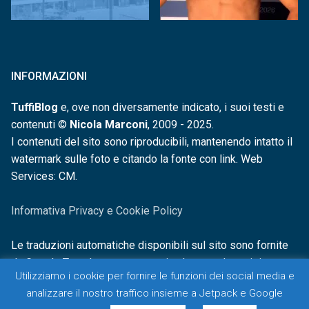
INFORMAZIONI
TuffiBlog
e, ove non diversamente indicato, i suoi testi e
contenuti ©
Nicola Marconi
, 2009 - 2025.
I contenuti del sito sono riproducibili, mantenendo intatto il
watermark sulle foto e citando la fonte con link. Web
Services: CM.
Informativa Privacy e Cookie Policy
Le traduzioni automatiche disponibili sul sito sono fornite
da Google Translate e non sono in alcun modo revisionate o
Utilizziamo i cookie per fornire le funzioni dei social media e
controllate.
analizzare il nostro traffico insieme a Jetpack e Google