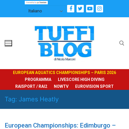
Vai
al
contenuto
Cerca:
EUROPEAN AQUATICS CHAMPIONSHIPS – PARIS 2026
PROGRAMMA
LIVESCORE HIGH DIVING
RAISPORT / RAI2
NOWTV
EUROVISION SPORT
Tag:
James Heatly
European Championships: Edimburgo –