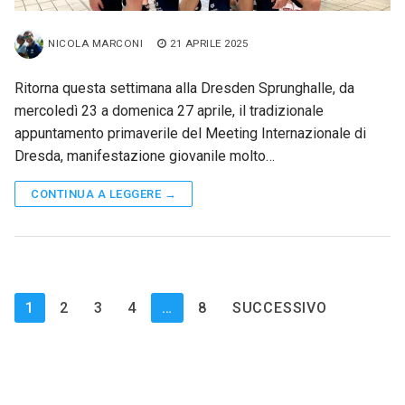
NICOLA MARCONI
21 APRILE 2025
Ritorna questa settimana alla Dresden Sprunghalle, da
mercoledì 23 a domenica 27 aprile, il tradizionale
appuntamento primaverile del Meeting Internazionale di
Dresda, manifestazione giovanile molto…
CONTINUA A LEGGERE →
Paginazione
1
2
3
4
…
8
SUCCESSIVO
degli
articoli