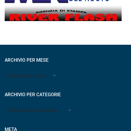
ARCHIVIO PER MESE
Archivio
per
mese
ARCHIVIO PER CATEGORIE
Archivio
per
categorie
META