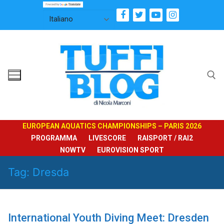
Vai
al
contenuto
Cerca:
EUROPEAN AQUATICS CHAMPIONSHIPS – PARIS 2026
PROGRAMMA
LIVESCORE
RAISPORT / RAI2
NOWTV
EUROVISION SPORT
Tag:
Dresda
International Youth Diving Meet: Dresden