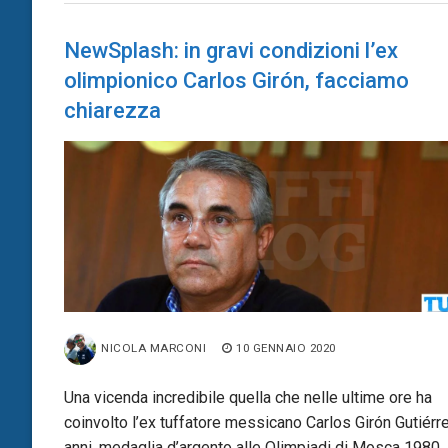
NewSplash: in gravi condizioni l’ex
olimpionico Carlos Girón, facciamo
chiarezza
NICOLA MARCONI
10 GENNAIO 2020
Una vicenda incredibile quella che nelle ultime ore ha
coinvolto l’ex tuffatore messicano Carlos Girón Gutiérr
anni, medaglia d’argento alle Olimpiadi di Mosca 1980