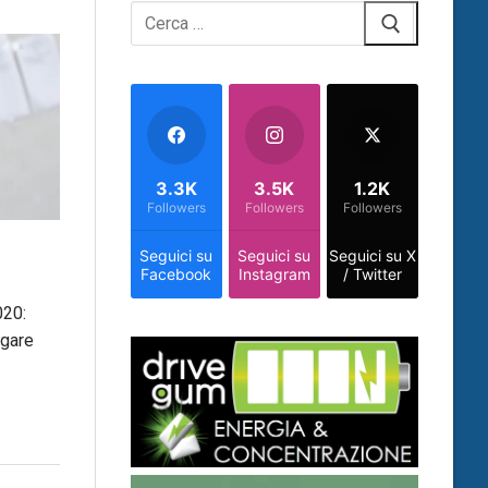
Cerca:
3.3K
3.5K
1.2K
Followers
Followers
Followers
Seguici su
Seguici su
Seguici su X
Facebook
Instagram
/ Twitter
020:
 gare