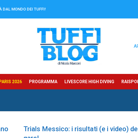
À DAL MONDO DEI TUFFI!
A
ARIS 2026
PROGRAMMA
LIVESCORE HIGH DIVING
RAISPOR
ano
Trials Messico: i risultati (e i video) de