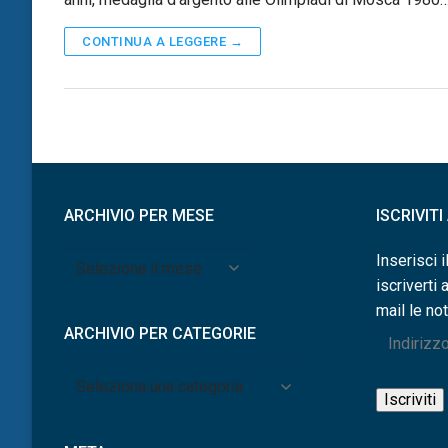
CONTINUA A LEGGERE →
ARCHIVIO PER MESE
ISCRIVIT
Archivio
Inserisci i
per
iscriverti 
mese
mail le not
ARCHIVIO PER CATEGORIE
Indirizzo
e-
Archivio
mail
Iscriviti
per
categorie