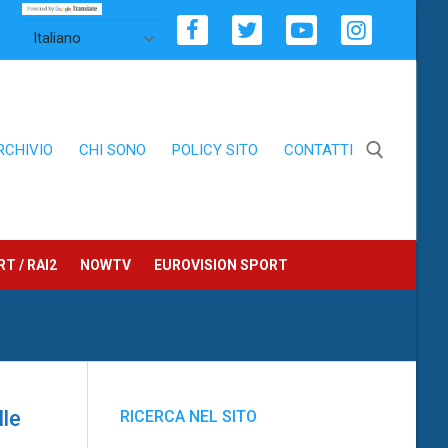
RCHIVIO
CHI SONO
POLICY SITO
CONTATTI
Cerca:
T / RAI2
NOWTV
EUROVISION SPORT
lle
RICERCA NEL SITO