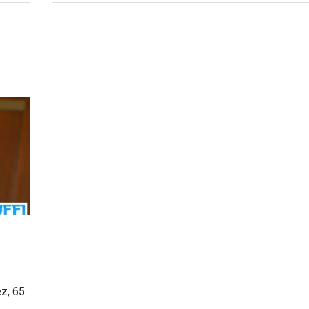
ez, 65
…