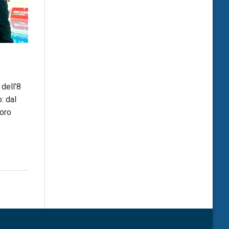
dell’8
: dal
’oro