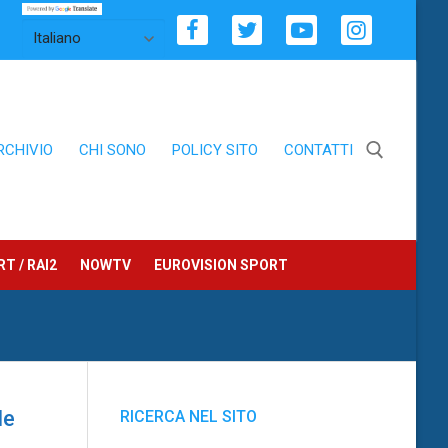
RCHIVIO
CHI SONO
POLICY SITO
CONTATTI
Cerca:
T / RAI2
NOWTV
EUROVISION SPORT
le
RICERCA NEL SITO