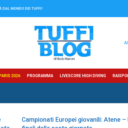
À DAL MONDO DEI TUFFI!
A
ARIS 2026
PROGRAMMA
LIVESCORE HIGH DIVING
RAISPOR
e
Campionati Europei giovanili: Atene – 