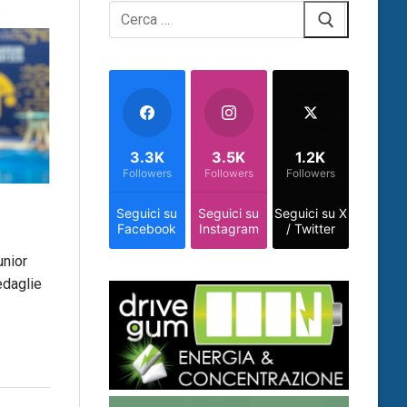
Cerca:
3.3K
3.5K
1.2K
Followers
Followers
Followers
Seguici su
Seguici su
Seguici su X
Facebook
Instagram
/ Twitter
unior
edaglie
…