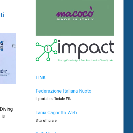
ti
LINK
Federazione Italiana Nuoto
Il portale ufficiale FIN
 Diving
Tania Cagnotto Web
 le
Sito ufficiale