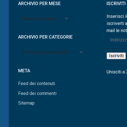
ARCHIVIO PER MESE
ISCRIVIT
Archivio
Inserisci i
per
iscriverti 
mese
mail le not
ARCHIVIO PER CATEGORIE
Indirizzo
e-
Archivio
mail
Iscriviti
per
categorie
META
Unisciti a 3
Feed dei contenuti
Feed dei commenti
Sitemap