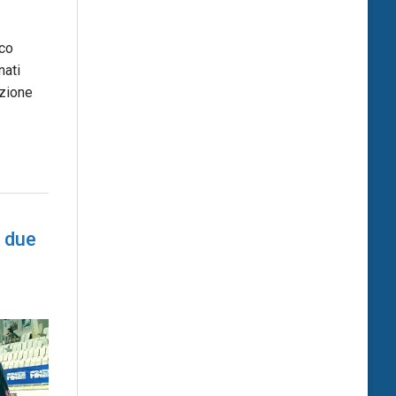
co
nati
zione
– due