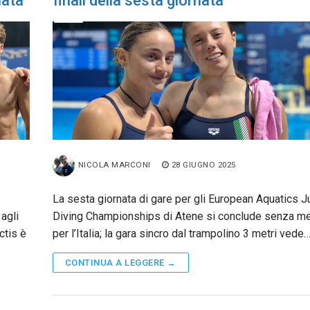
nata
finali della sesta giornata
NICOLA MARCONI
28 GIUGNO 2025
La sesta giornata di gare per gli European Aquatics J
agli
Diving Championships di Atene si conclude senza m
ctis è
per l’Italia; la gara sincro dal trampolino 3 metri vede
CONTINUA A LEGGERE →