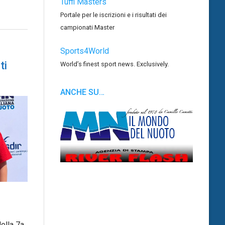
Tuffi Masters
Portale per le iscrizioni e i risultati dei
campionati Master
Sports4World
ti
World’s finest sport news. Exclusively.
ANCHE SU…
ella 7a