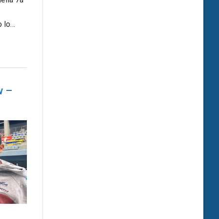
o lo…
w –