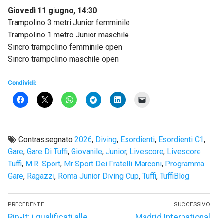
Giovedì 11 giugno, 14:30
Trampolino 3 metri Junior femminile
Trampolino 1 metro Junior maschile
Sincro trampolino femminile open
Sincro trampolino maschile open
Condividi:
Contrassegnato
2026
,
Diving
,
Esordienti
,
Esordienti C1
,
Gare
,
Gare Di Tuffi
,
Giovanile
,
Junior
,
Livescore
,
Livescore
Tuffi
,
M.R. Sport
,
Mr Sport Dei Fratelli Marconi
,
Programma
Gare
,
Ragazzi
,
Roma Junior Diving Cup
,
Tuffi
,
TuffiBlog
Navigazione
PRECEDENTE
SUCCESSIVO
articoli
Articolo
Articolo
Rip-It: i qualificati alle
Madrid International