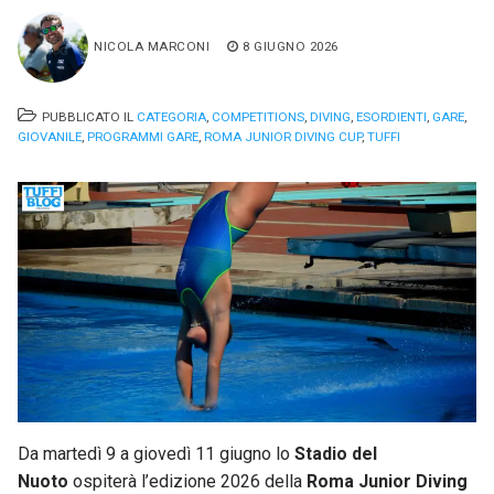
NICOLA MARCONI
8 GIUGNO 2026
PUBBLICATO IL
CATEGORIA
,
COMPETITIONS
,
DIVING
,
ESORDIENTI
,
GARE
,
GIOVANILE
,
PROGRAMMI GARE
,
ROMA JUNIOR DIVING CUP
,
TUFFI
Da martedì 9 a giovedì 11 giugno lo
Stadio del
Nuoto
ospiterà l’edizione 2026 della
Roma Junior Diving