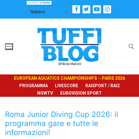
Vai
al
contenuto
Cerca:
EUROPEAN AQUATICS CHAMPIONSHIPS – PARIS 2026
PROGRAMMA
LIVESCORE
RAISPORT / RAI2
NOWTV
EUROVISION SPORT
Roma Junior Diving Cup 2026: il
programma gare e tutte le
informazioni!