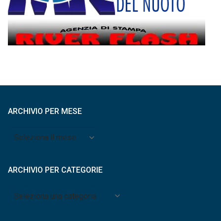
ARCHIVIO PER MESE
Archivio
per
mese
ARCHIVIO PER CATEGORIE
Archivio
per
categorie