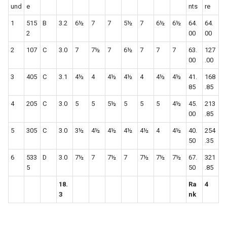
und
e
nts
re
1
515
B
3.2
6½
7
7
5½
7
6½
6½
64.
64.
2
00
00
2
107
C
3.0
7
7½
7
6½
7
7
7
63.
127
00
.00
3
405
C
3.1
4½
4
4½
4½
4
4½
4½
41.
168
85
.85
4
205
C
3.0
5
5
5½
5
5
5
4½
45.
213
00
.85
5
305
C
3.0
3½
4½
4½
4½
4½
4
4½
40.
254
50
.35
6
533
D
3.0
7½
7
7½
7
7½
7½
7½
67.
321
5
50
.85
18.
Ra
4
3
nk