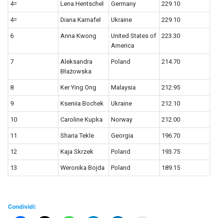
4=
Lena Hentschel
Germany
229.10
4=
Diana Karnafel
Ukraine
229.10
6
Anna Kwong
United States of
223.30
America
7
Aleksandra
Poland
214.70
Błażowska
8
Ker Ying Ong
Malaysia
212.95
9
Kseniia Bochek
Ukraine
212.10
10
Caroline Kupka
Norway
212.00
11
Sharia Tekle
Georgia
196.70
12
Kaja Skrzek
Poland
193.75
13
Weronika Bojda
Poland
189.15
Condividi: