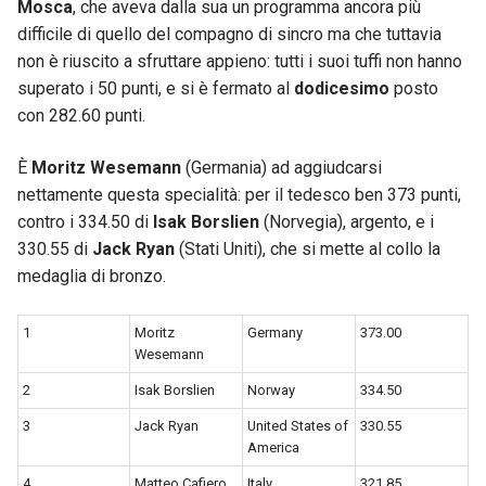
Mosca
, che aveva dalla sua un programma ancora più
difficile di quello del compagno di sincro ma che tuttavia
non è riuscito a sfruttare appieno: tutti i suoi tuffi non hanno
superato i 50 punti, e si è fermato al
dodicesimo
posto
con 282.60 punti.
È
Moritz Wesemann
(Germania) ad aggiudcarsi
nettamente questa specialità: per il tedesco ben 373 punti,
contro i 334.50 di
Isak Borslien
(Norvegia), argento, e i
330.55 di
Jack Ryan
(Stati Uniti), che si mette al collo la
medaglia di bronzo.
1
Moritz
Germany
373.00
Wesemann
2
Isak Borslien
Norway
334.50
3
Jack Ryan
United States of
330.55
America
4
Matteo Cafiero
Italy
321.85