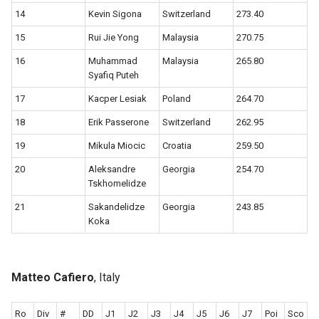
14
Kevin Sigona
Switzerland
273.40
15
Rui Jie Yong
Malaysia
270.75
16
Muhammad
Malaysia
265.80
Syafiq Puteh
17
Kacper Lesiak
Poland
264.70
18
Erik Passerone
Switzerland
262.95
19
Mikula Miocic
Croatia
259.50
20
Aleksandre
Georgia
254.70
Tskhomelidze
21
Sakandelidze
Georgia
243.85
Koka
Matteo Cafiero
, Italy
Ro
Div
#
DD
J1
J2
J3
J4
J5
J6
J7
Poi
Sco