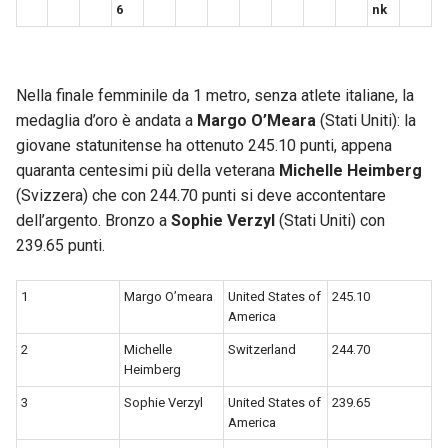
6
nk
Nella finale femminile da 1 metro, senza atlete italiane, la
medaglia d’oro è andata a
Margo O’Meara
(Stati Uniti): la
giovane statunitense ha ottenuto 245.10 punti, appena
quaranta centesimi più della veterana
Michelle Heimberg
(Svizzera) che con 244.70 punti si deve accontentare
dell’argento. Bronzo a
Sophie Verzyl
(Stati Uniti) con
239.65 punti.
1
Margo O’meara
United States of
245.10
America
2
Michelle
Switzerland
244.70
Heimberg
3
Sophie Verzyl
United States of
239.65
America