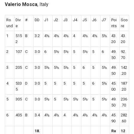
Valerio Mosca
, Italy
Ro
Div
#
DD
J1
J2
J3
J4
J5
J6
J7
Poi
Sco
und
e
nts
re
1
515
B
3.2
4½
4½
4½
4
4½
4½
5½
43.
43.
2
20
20
2
107
C
3.0
6
5½
5½
5
5½
5
6
49.
92.
50
70
3
205
C
3.0
5½
5½
5½
5
6
5
5½
49.
142
50
.20
4
533
D
3.0
5
5
5
5
5
6
5½
45.
187
5
00
.20
5
305
C
3.0
5½
5
5½
5½
5½
5
5½
49.
236
50
.70
6
405
B
3.4
4½
4½
4
4½
4½
4½
4½
45.
282
90
.60
18.
Ra
12