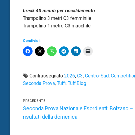
break 40 minuti per riscaldamento
Trampolino 3 metri C3 femminile
Trampolino 1 metro C3 maschile
Condividi:
Contrassegnato
2026
,
C3
,
Centro-Sud
,
Competitio
Seconda Prova
,
Tuffi
,
TuffiBlog
Navigazione
PRECEDENTE
articoli
Articolo
Seconda Prova Nazionale Esordienti: Bolzano – 
precedente:
risultati della domenica