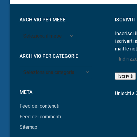
ARCHIVIO PER MESE
ISCRIVIT
Archivio
Inserisci i
per
iscriverti 
mese
mail le not
ARCHIVIO PER CATEGORIE
Indirizzo
e-
Archivio
mail
Iscriviti
per
categorie
META
Unisciti a 3
Feed dei contenuti
Feed dei commenti
Sitemap