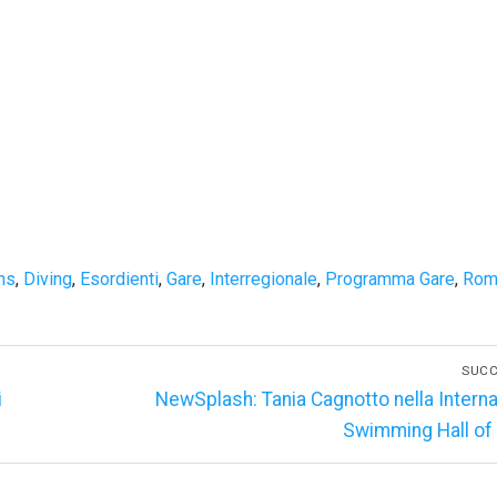
ns
,
Diving
,
Esordienti
,
Gare
,
Interregionale
,
Programma Gare
,
Rom
SUCC
Articolo
i
NewSplash: Tania Cagnotto nella Interna
successivo:
Swimming Hall of