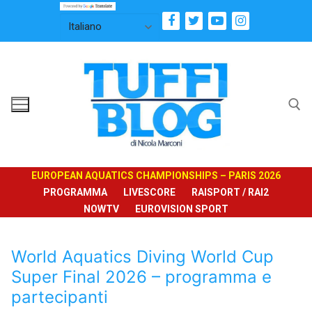
Vai
al
contenuto
Cerca:
EUROPEAN AQUATICS CHAMPIONSHIPS – PARIS 2026
PROGRAMMA
LIVESCORE
RAISPORT / RAI2
NOWTV
EUROVISION SPORT
World Aquatics Diving World Cup
Super Final 2026 – programma e
partecipanti