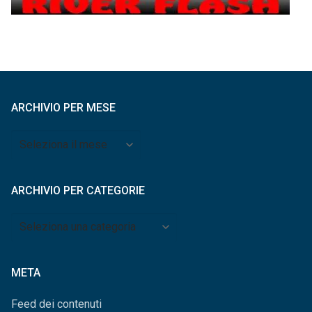
ARCHIVIO PER MESE
Archivio
per
mese
ARCHIVIO PER CATEGORIE
Archivio
per
categorie
META
Feed dei contenuti