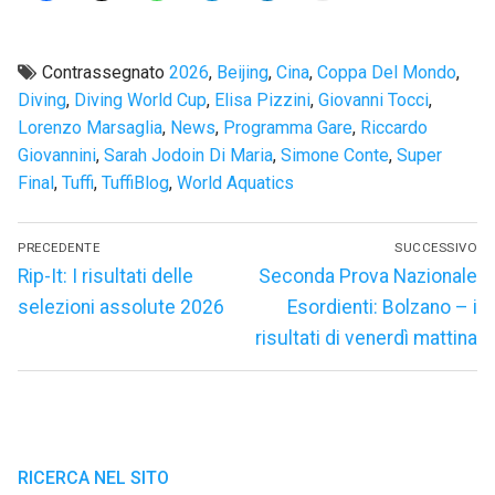
Contrassegnato
2026
,
Beijing
,
Cina
,
Coppa Del Mondo
,
Diving
,
Diving World Cup
,
Elisa Pizzini
,
Giovanni Tocci
,
Lorenzo Marsaglia
,
News
,
Programma Gare
,
Riccardo
Giovannini
,
Sarah Jodoin Di Maria
,
Simone Conte
,
Super
Final
,
Tuffi
,
TuffiBlog
,
World Aquatics
Navigazione
PRECEDENTE
SUCCESSIVO
articoli
Articolo
Articolo
Rip-It: I risultati delle
Seconda Prova Nazionale
precedente:
successivo:
selezioni assolute 2026
Esordienti: Bolzano – i
risultati di venerdì mattina
RICERCA NEL SITO