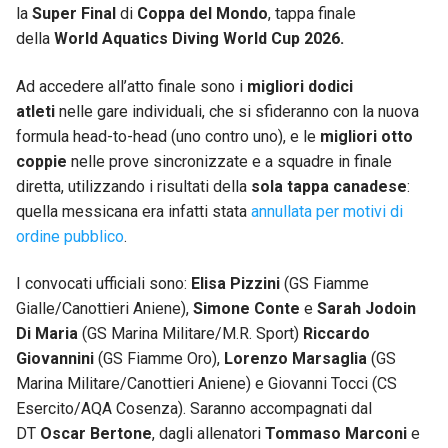
la
Super Final
di
Coppa del Mondo
, tappa finale
della
World Aquatics Diving World Cup 2026.
Ad accedere all’atto finale sono i
migliori dodici
atleti
nelle gare individuali, che si sfideranno con la nuova
formula head-to-head (uno contro uno), e le
migliori otto
coppie
nelle prove sincronizzate e a squadre in finale
diretta, utilizzando i risultati della
sola tappa canadese
:
quella messicana era infatti stata
annullata per motivi di
ordine pubblico
.
I convocati ufficiali sono:
Elisa Pizzini
(GS Fiamme
Gialle/Canottieri Aniene),
Simone Conte
e
Sarah Jodoin
Di Maria
(GS Marina Militare/M.R. Sport)
Riccardo
Giovannini
(GS Fiamme Oro),
Lorenzo Marsaglia
(GS
Marina Militare/Canottieri Aniene) e Giovanni Tocci (CS
Esercito/AQA Cosenza). Saranno accompagnati dal
DT
Oscar Bertone
, dagli allenatori
Tommaso Marconi
e