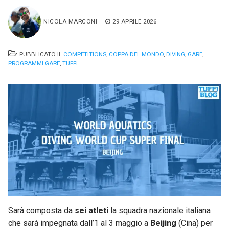
NICOLA MARCONI
29 APRILE 2026
PUBBLICATO IL
COMPETITIONS
,
COPPA DEL MONDO
,
DIVING
,
GARE
,
PROGRAMMI GARE
,
TUFFI
Sarà composta da
sei atleti
la squadra nazionale italiana
che sarà impegnata dall’1 al 3 maggio a
Beijing
(Cina) per