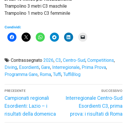
Trampolino 3 metri C3 maschile
Trampolino 1 metro C3 femminile
Condividi:
Contrassegnato
2026
,
C3
,
Centro-Sud
,
Competitions
,
Diving
,
Esordienti
,
Gare
,
Interregionale
,
Prima Prova
,
Programma Gare
,
Roma
,
Tuffi
,
TuffiBlog
Navigazione
PRECEDENTE
SUCCESSIVO
articoli
Articolo
Articolo
Campionati regionali
Interregionale Centro-Sud
precedente:
successivo:
Esordienti: Lazio – i
Esordienti C3, prima
risultati della domenica
prova: i risultati di Roma