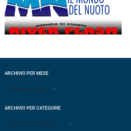
ARCHIVIO PER MESE
Archivio
per
mese
ARCHIVIO PER CATEGORIE
Archivio
per