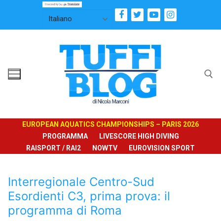
Vai
al
contenuto
Cerca:
EUROPEAN AQUATICS CHAMPIONSHIPS – PARIS 2026
PROGRAMMA
LIVESCORE HIGH DIVING
RAISPORT / RAI2
NOWTV
EUROVISION SPORT
Interregionale Centro-Sud
Esordienti C3, prima prova: il
programma di Roma