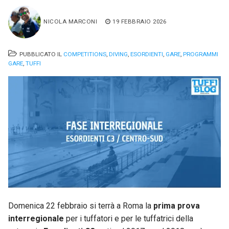
NICOLA MARCONI
19 FEBBRAIO 2026
PUBBLICATO IL
COMPETITIONS
,
DIVING
,
ESORDIENTI
,
GARE
,
PROGRAMMI
GARE
,
TUFFI
Domenica 22 febbraio si terrà a Roma la
prima prova
interregionale
per i tuffatori e per le tuffatrici della